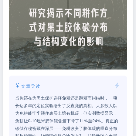
文章导读
当你还在为黑土保护选择免耕还是翻耕而纠结时，一项
长达多年的定位实验给出了反直觉的真相。大多数人以
为免耕能牢牢锁住表层土壤有机碳，但实测数据显示，
免耕让0-10厘米胶体碳含量下降了11%至24%。真正的
碳储存秘密藏在深层——免耕改变了胶体碳的垂直分布
和热稳定性，让顽固性组分比例上升，却导致碳在土层