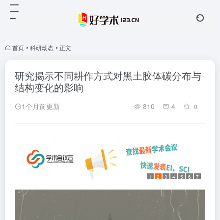
首页
•
科研动态
•
正文
研究揭示不同耕作方式对黑土胶体碳分布与
结构变化的影响
1个月前更新
810
4
0
1
2
3
4
5
6
7