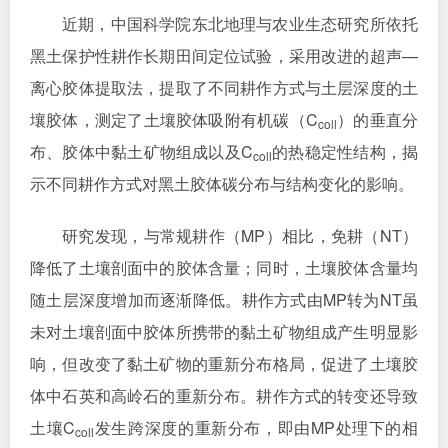
近期，中国科学院东北地理与农业生态研究所依托
黑土保护性耕作长期田间定位试验，采用改进的超声—
离心胶体提取法，提取了不同耕作方式与土层深度的土
壤胶体，测定了土壤胶体吸附有机碳（C
）的垂直分
coll
布、胶体中黏土矿物组成以及C
的热稳定性结构，揭
coll
示不同耕作方式对黑土胶体碳分布与结构变化的影响。
研究发现，与常规耕作（MP）相比，免耕（NT）
降低了土壤剖面中的胶体含量；同时，土壤胶体含量均
随土层深度增加而逐渐降低。耕作方式由MP转为NT虽
未对土壤剖面中胶体所携带的黏土矿物组成产生明显影
响，但改变了黏土矿物的重新分布格局，促进了土壤胶
体中石英和高岭石的重新分布。耕作方式的转变还导致
土壤C
发生跨深度的重新分布，即由MP处理下的相
coll