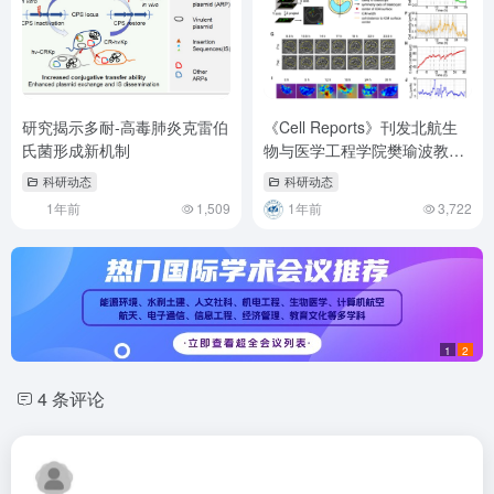
研究揭示多耐-高毒肺炎克雷伯
《Cell Reports》刊发北航生
氏菌形成新机制
物与医学工程学院樊瑜波教授/
杜婧教授/姚杰副教授团队最新
科研动态
科研动态
成果：囊胚腔机械振荡驱动哺
1年前
1,509
1年前
3,722
乳动物早期胚胎模式形成
1
2
4 条评论