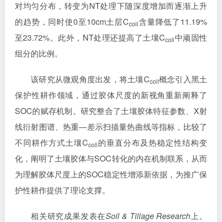
对均匀分布，转变为NT处理下随深度增加而逐渐上升
的趋势，同时使0至10cm土层C
含量降低了11.19%
coll
至23.72%。此外，NT处理还提高了土壤C
中顽固性
coll
组分的比例。
该研究从微观角度出发，将土壤C
概念引入黑土
coll
保护性耕作领域，通过胶体尺度的新视角重新阐释了
SOC的赋存机制。研究整合了土壤胶体特征参数、X射
线衍射图谱、热重—差示扫描量热曲线等指标，比较了
不同耕作方式土壤C
的垂直分布及热稳定性结构变
coll
化，阐明了土壤胶体与SOC转化的内在机制联系，从而
为理解胶体尺度上的SOC稳定性增添新依据，为推广保
护性耕作提供了理论支撑。
相关研究成果发表在
Soil & Tillage Research
上。