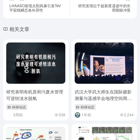
LHAASO发现太阳风暴引发TeV
研究发现位于超新星遗迹中的长
宇宙线瞬态各向异性
周期脉冲星
相关文章
研究表明有机质和污废水管理
武汉大学武大师生在国际摄影
可逆转淡水脱氧
测量与遥感学会地理空间周斩
获多项荣誉
科研动态
科研动态
3周前
538
1年前
2,244