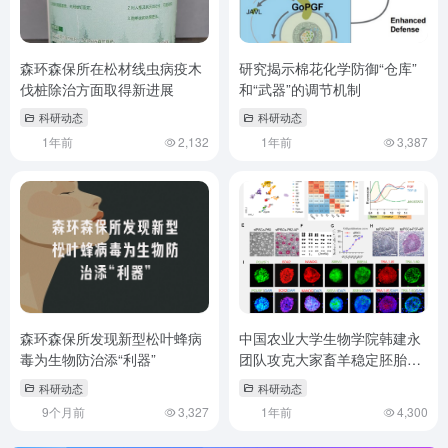
森环森保所在松材线虫病疫木
研究揭示棉花化学防御“仓库”
伐桩除治方面取得新进展
和“武器”的调节机制
科研动态
科研动态
1年前
2,132
1年前
3,387
森环森保所发现新型松叶蜂病
中国农业大学生物学院韩建永
毒为生物防治添“利器”
团队攻克大家畜羊稳定胚胎上
胚层干细胞建系技术
科研动态
科研动态
9个月前
3,327
1年前
4,300