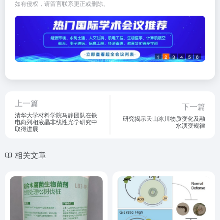
如有侵权，请留言联系更正或删除。
1
2
3
4
5
6
上一篇
下一篇
清华大学材料学院马静团队在铁
研究揭示天山冰川物质变化及融
电向列相液晶非线性光学研究中
水演变规律
取得进展
相关文章