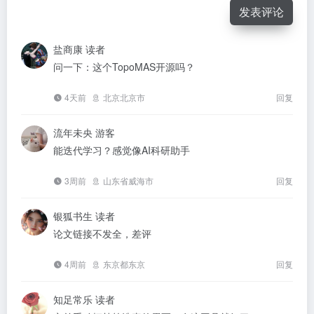
发表评论
盐商康
读者
问一下：这个TopoMAS开源吗？
4天前
北京北京市
回复
流年未央
游客
能迭代学习？感觉像AI科研助手
3周前
山东省威海市
回复
银狐书生
读者
论文链接不发全，差评
4周前
东京都东京
回复
知足常乐
读者