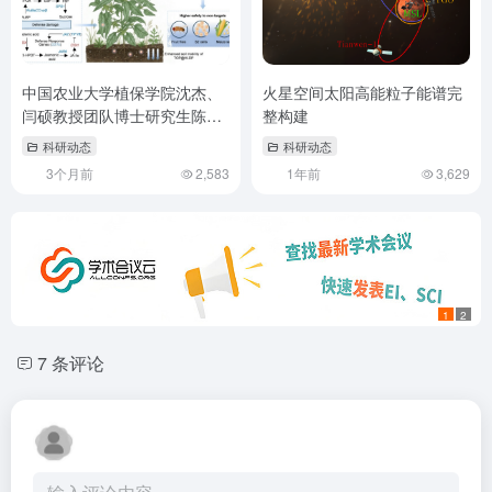
中国农业大学植保学院沈杰、
火星空间太阳高能粒子能谱完
闫硕教授团队博士研究生陈静
整构建
怡发表论文 制备纳米除草剂并
科研动态
科研动态
解析其多维协同增效机制
3个月前
2,583
1年前
3,629
1
2
7 条评论