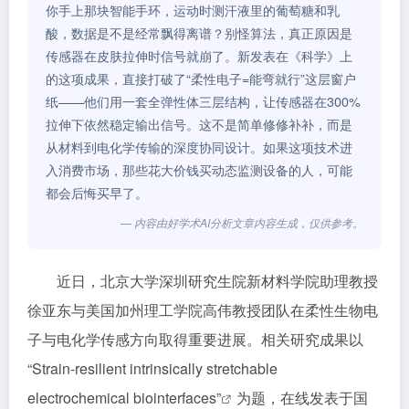
你手上那块智能手环，运动时测汗液里的葡萄糖和乳
酸，数据是不是经常飘得离谱？别怪算法，真正原因是
传感器在皮肤拉伸时信号就崩了。新发表在《科学》上
的这项成果，直接打破了“柔性电子=能弯就行”这层窗户
纸——他们用一套全弹性体三层结构，让传感器在300%
拉伸下依然稳定输出信号。这不是简单修修补补，而是
从材料到电化学传输的深度协同设计。如果这项技术进
入消费市场，那些花大价钱买动态监测设备的人，可能
都会后悔买早了。
— 内容由好学术AI分析文章内容生成，仅供参考。
近日，北京大学深圳研究生院新材料学院助理教授
徐亚东与美国加州理工学院高伟教授团队在柔性生物电
子与电化学传感方向取得重要进展。相关研究成果以
“Strain-resilient intrinsically stretchable
electrochemical biointerfaces”
为题，在线发表于国