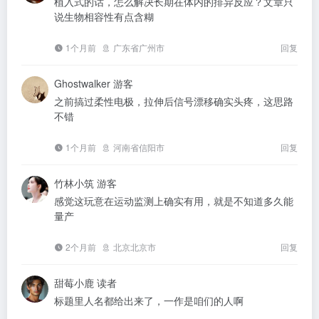
植入式的话，怎么解决长期在体内的排异反应？文章只
说生物相容性有点含糊
1个月前
广东省广州市
回复
Ghostwalker
游客
之前搞过柔性电极，拉伸后信号漂移确实头疼，这思路
不错
1个月前
河南省信阳市
回复
竹林小筑
游客
感觉这玩意在运动监测上确实有用，就是不知道多久能
量产
2个月前
北京北京市
回复
甜莓小鹿
读者
标题里人名都给出来了，一作是咱们的人啊