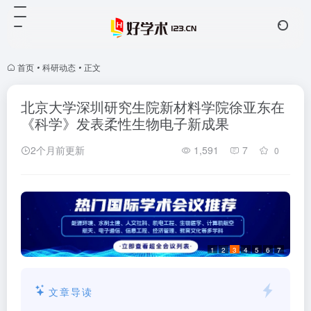
首页
•
科研动态
•
正文
北京大学深圳研究生院新材料学院徐亚东在
《科学》发表柔性生物电子新成果
2个月前更新
1,591
7
0
1
2
3
4
5
6
7
文章导读