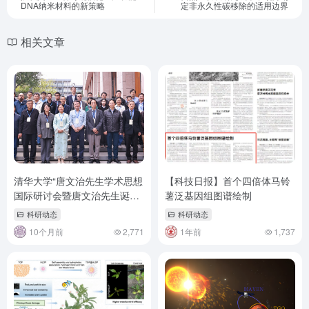
DNA纳米材料的新策略
定非永久性碳移除的适用边界
相关文章
清华大学“唐文治先生学术思想
【科技日报】首个四倍体马铃
国际研讨会暨唐文治先生诞辰
薯泛基因组图谱绘制
160周年纪念会”在清华大学举
科研动态
科研动态
行
10个月前
2,771
1年前
1,737