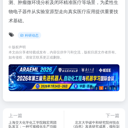
测、肿瘤微环境分析及闭环精准医疗等场景，为柔性生
物电子器件从实验室原型走向真实医疗应用提供重要技
术基础。
科研动态
©
版权声明
本文由分享者转载或发布，内容仅供学习和交流，版权归原文作者所有。
如有侵权，请留言联系更正或删除。
1
2
3
4
5
6
上一篇
下一篇
上海交大化学化工学院顾宏周团
北京大学碳中和研究院何悦在
队发文：一种可规模化生产功能
《自然》发表研究成果，领衔划