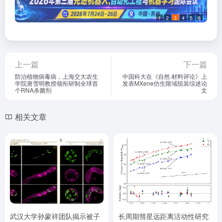
1
2
3
4
5
6
上一篇
下一篇
防治植物病毒病，上海交大农生
中国科大在《自然·材料评论》上
学院唐雪明教授领衔研制全球首
发表MXene仿生限域组装综述论
个RNA杀菌剂
文
相关文章
武汉大学孙蒙祥团队揭示被子
长周期彗星远距离活动性研究