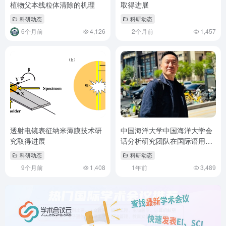
植物父本线粒体清除的机理
取得进展
科研动态
科研动态
6个月前
4,126
2个月前
1,457
透射电镜表征纳米薄膜技术研
中国海洋大学中国海洋大学会
究取得进展
话分析研究团队在国际语用学
顶刊发表研究论文
科研动态
科研动态
9个月前
1,408
1年前
3,489