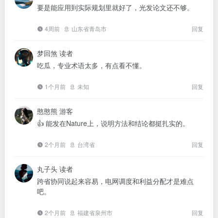
要是能应用到实际规划里就好了，光发论文还不够。
4周前
山东省青岛市
回复
梦回煞
读者
吃瓜，专业术语太多，有点看不懂。
1个月前
未知
回复
憨憨熊
游客
👍 能发在Nature上，说明方法和结论都挺扎实的。
2个月前
台湾省
回复
丸子头
读者
跨省协同说起来容易，电网调度和利益分配才是难点
吧。
2个月前
福建省泉州市
回复