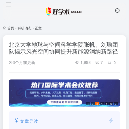
首页
•
科研动态
•
正文
北京大学地球与空间科学学院张帆、刘瑜团
队揭示风光空间协同提升新能源消纳新路径
3个月前更新
1,998
7
0
1
2
3
4
5
6
7
文章导读