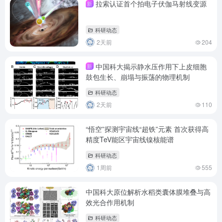
拉索认证首个拍电子伏伽马射线变源
新
科研动态
2天前
204
中国科大揭示静水压作用下上皮细胞
新
鼓包生长、崩塌与振荡的物理机制
科研动态
2天前
110
“悟空”探测宇宙线“超铁”元素 首次获得高
精度TeV能区宇宙线镍核能谱
科研动态
1周前
555
中国科大原位解析水稻类囊体膜堆叠与高
效光合作用机制
科研动态