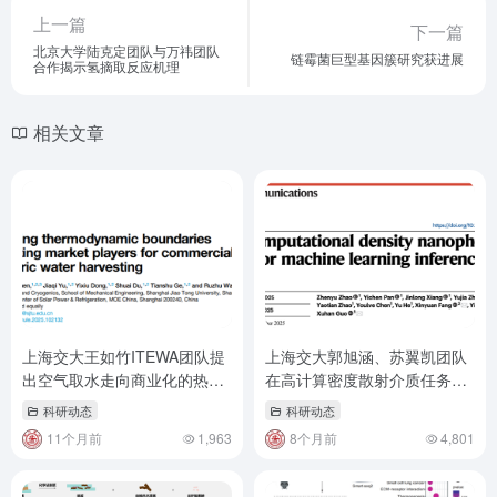
上一篇
下一篇
北京大学陆克定团队与万祎团队
链霉菌巨型基因簇研究获进展
合作揭示氢摘取反应机理
相关文章
上海交大王如竹ITEWA团队提
上海交大郭旭涵、苏翼凯团队
出空气取水走向商业化的热泵
在高计算密度散射介质任务推
技术平台及市场发展路径
理光芯片取得重要进展
科研动态
科研动态
11个月前
1,963
8个月前
4,801