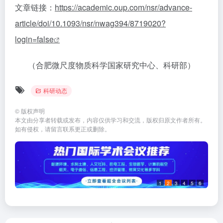
文章链接：
https://academic.oup.com/nsr/advance-
article/doi/10.1093/nsr/nwag394/8719020?
login=false
（合肥微尺度物质科学国家研究中心、科研部）
科研动态
©
版权声明
本文由分享者转载或发布，内容仅供学习和交流，版权归原文作者所有。
如有侵权，请留言联系更正或删除。
1
2
3
4
5
6