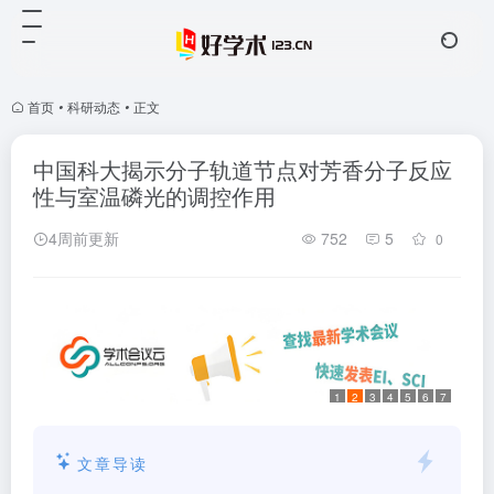
首页
•
科研动态
•
正文
中国科大揭示分子轨道节点对芳香分子反应
性与室温磷光的调控作用
4周前更新
752
5
0
1
2
3
4
5
6
7
文章导读