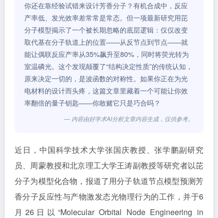
你还在靠经验试错来设计芳香分子？有机合成中，反应
产率低、发光效率差常常是常态。但一项最新研究用芘
分子模型揭示了一个被长期忽略的底层逻辑：仅仅改变
取代基在分子轨道上的位置——从反节点到节点——就
能让偶联反应产率从35%飙升至80%，同时将荧光转为
室温磷光。这个发现颠覆了“结构决定性质”的传统认知，
原来决定一切的，是波函数的对称性。如果你正在为光
电材料的设计而头疼，这篇文章里藏着一个可能让你效
率翻倍的量子钥匙——你敢赌它只是巧合吗？
— 内容由好学术AI分析文章内容生成，仅供参考。
近日，中国科学技术大学张国庆教授、张学鹏副研究
员、周蒙教授和北京理工大学王涛副教授等研究者以芘
分子为模型化合物，报道了用分子轨道节点模型预测芳
香分子反应性与产物激发态光物理行为的工作，并于6
月
26日以
“Molecular Orbital Node Engineering in