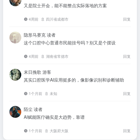
又是院士开会，能不能整点实际落地的方案
4周前
四川省成都市
回复
隐形马赛克
读者
这个口腔中心普通市民能挂号吗？别又是个摆设
4周前
湖南省常德市
回复
末日挽歌
游客
其实口腔医学AI应用挺多的，像影像识别和诊断辅助
1个月前
未知
回复
陌尘
读者
AI赋能医疗确实是大趋势，靠谱
1个月前
大阪府大阪
回复