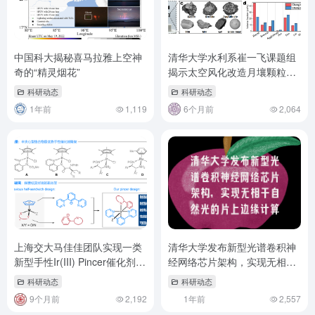
中国科大揭秘喜马拉雅上空神
清华大学水利系崔一飞课题组
奇的“精灵烟花”
揭示太空风化改造月壤颗粒形
态存在饱和效应
科研动态
科研动态
1年前
1,119
6个月前
2,064
上海交大马佳佳团队实现一类
清华大学发布新型光谱卷积神
新型手性Ir(III) Pincer催化剂的
经网络芯片架构，实现无相干
开发与应用
自然光的片上边缘计算
科研动态
科研动态
9个月前
2,192
1年前
2,557