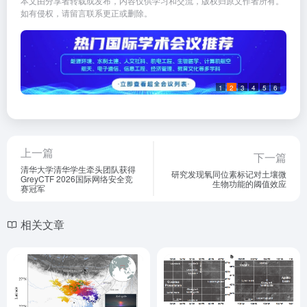
本文由分享者转载或发布，内容仅供学习和交流，版权归原文作者所有。
如有侵权，请留言联系更正或删除。
1
2
3
4
5
6
上一篇
下一篇
清华大学清华学生牵头团队获得
研究发现氧同位素标记对土壤微
GreyCTF 2026国际网络安全竞
生物功能的阈值效应
赛冠军
相关文章