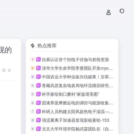
热点推荐
现的
拉索认证首个拍电子伏伽马射线变源
1
新
清华大学生命学院李赛团队开发cryo-ET数据一体化实时处理软件
2
新
0
中国农业大学种业振兴结硕果！京翠绿壳蛋鸡配套系喜获国家畜禽新品种证书
3
新
青藏高原复杂地表局地环流模拟研究取得进展
4
新
科学家绘制口蘑科“家族谱系图”
5
新
固液界面摩擦起电的调控与能源收集研究取得系列进展
6
新
科研人员构建太阳风超热电子湍流—动理学自洽耦合数值模型
7
新
强流重离子加速器发现新核素铪-153
8
新
北京大学环境学院杨武霖团队在《自然·通讯》发文提出电子流调控级联生物电化学低碳水处理工艺
9
新