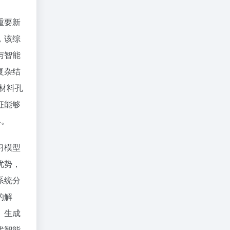
重要新
，该综
与智能
复杂结
材料孔
征能够
具。
习模型
优势，
系统分
的解
、生成
代智能