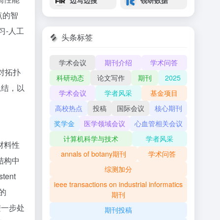
边写边搜
锐研数据
点的智
习-人工
头条标签
学术会议
期刊介绍
学术问答
对拓扑
科研动态
论文写作
期刊
2025
总结，以
学术会议
学者风采
基金项目
高校热点
投稿
国际会议
核心期刊
奖学金
医学领域会议
心血管相关会议
计算机科学与技术
学者风采
材料性
annals of botany期刊
学术问答
结构中
综测加分
ent
ieee transactions on industrial informatics
出的
期刊
进一步处
期刊投稿