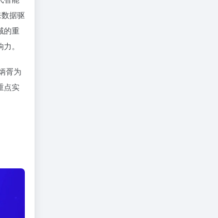
来数据驱
域的重
响力。
炳胥为
重点实