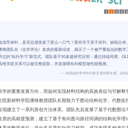
1
2
3
4
5
电池导体时，是否总感觉差了那么一口气？那些关于原子排列、缺陷分布
潘锋团队在《化学评论》发表的最新综述，揭示了一个被严重低估的数学
过的“拓扑学习”新范式。团队基于30多篇研究证明：通过持续同调、GL
高维关联关系可以被完整提取，并直接喂给AI模型做性能预测。
— 内容由好学术AI分析文章内容生成，仅供
科学的重要发展方向，而如何实现材料结构的高效表征与可解释
生院新材料学院潘锋教授团队长期致力于图论结构化学、代数拓
发现建立了一系列原创方法体系。团队先后发展了基于代数图论
性质的高精度预测；建立了基于有向图与路径同调的结构化学理
体系的数学表征；提出多尺度拓扑学习框架，成功发现多种潜在