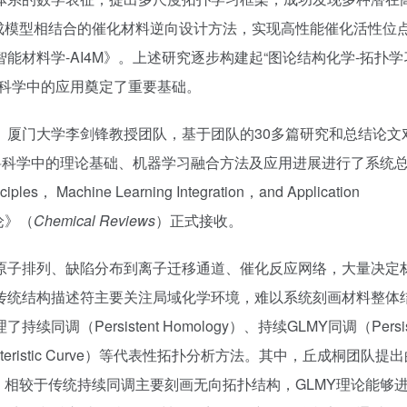
成模型相结合的催化材料逆向设计方法，实现高性能催化活性位
材料学-AI4M》。上述研究逐步构建起“图论结构化学-拓扑学
料科学中的应用奠定了重要基础。
、厦门大学李剑锋教授团队，基于团队的30多篇研究和总结论文
s，TDA）在材料科学中的理论基础、机器学习融合方法及应用进展进行了系统
inciples， Machine Learning Integration，and Application
论》（
Chemical Reviews
）正式接收。
原子排列、缺陷分布到离子迁移通道、催化反应网络，大量决定
传统结构描述符主要关注局域化学环境，难以系统刻画材料整体
Persistent Homology）、持续GLMY同调（Persist
racteristic Curve）等代表性拓扑分析方法。其中，丘成桐团队提
，相较于传统持续同调主要刻画无向拓扑结构，GLMY理论能够