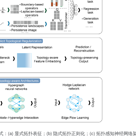
种典型范式：(a) 显式拓扑表征；(b) 隐式拓扑正则化；(c) 拓扑感知神经网络