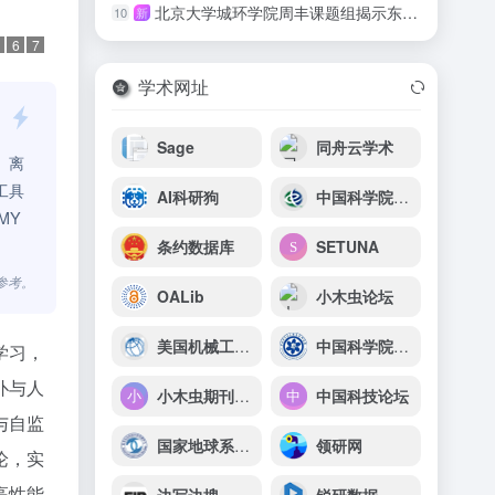
北京大学城环学院周丰课题组揭示东北黑土区耕地质量与作物产量的响应规律
10
新
6
7
学术网址
Sage
同舟云学术
、离
工具
AI科研狗
中国科学院电工研究所
MY
条约数据库
SETUNA
参考。
OALib
小木虫论坛
美国机械工程师协会（ASME）
中国科学院上海高等研究院
学习，
扑与人
小木虫期刊点评
中国科技论坛
与自监
国家地球系统科学数据中心首页
领研网
论，实
高性能