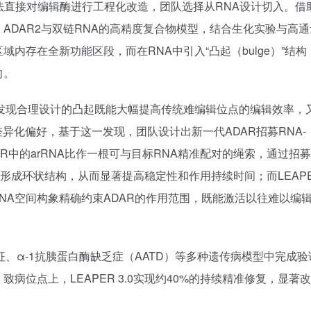
无法直接对编辑酶进行工程化改造，团队选择从RNA设计切入。借
AR1、ADAR2与双链RNA的高精度复合物模型，结合生化实验与高
内存在全新功能区段，而在RNA中引入“凸起（bulge）”结构
向。
发现合理设计的凸起既能大幅提高传统难编辑位点的编辑效率，
差异化偏好，基于这一发现，团队设计出新一代ADAR招募RNA-
APER中的arRNA比作一根可与目标RNA精准配对的绳索，通过招
闭合形成环状结构，从而显著提高稳定性和作用持续时间；而LEAPER
RNA空间构象精确约束ADAR的作用范围，既能激活以往难以编
合征、α-1抗胰蛋白酶缺乏症（AATD）等多种遗传病模型中完成
致病位点上，LEAPER 3.0实现约40%的持续精准修复，显著