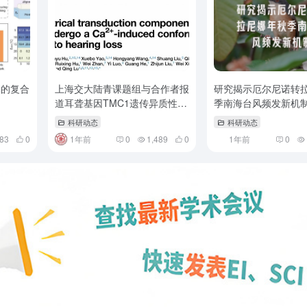
体的复合
上海交大陆青课题组与合作者报
研究揭示厄尔尼诺转
道耳聋基因TMC1遗传异质性致
季南海台风频发新机
病机制和钙调控TMC1-CIB2复
科研动态
科研动态
合体构象的机理
883
0
1年前
0
1,489
0
1年前
0