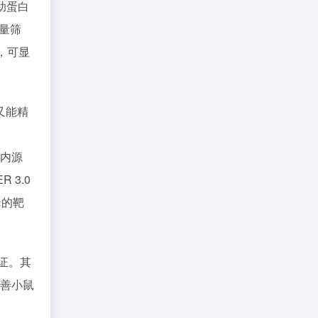
助蛋白
通量筛
，可显
又能精
募内源
 3.0
辑的靶
验证。其
改善小鼠