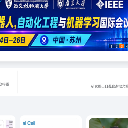
1
2
3
4
取得重
研究提出日冕仪杂散光