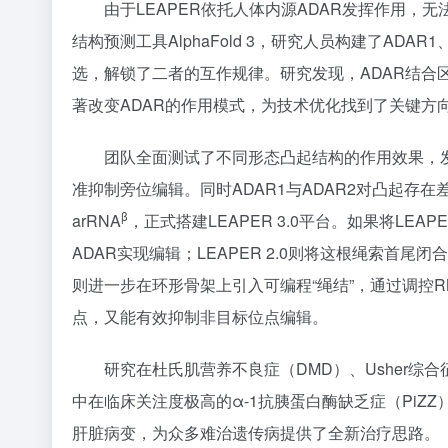
由于LEAPER依托人体内源ADAR发挥作用，
结构预测工具AlphaFold 3，研究人员构建了AD
选，解锁了二者的互作规律。研究发现，ADAR结合区域
著改变ADAR的作用模式，为技术优化找到了关键方
团队全面测试了不同形态凸起结构的作用效果，
准抑制旁位编辑。同时ADAR1与ADAR2对凸起存在
β
arRNA
，正式搭建LEAPER 3.0平台。如果将LE
ADAR实现编辑；LEAPER 2.0则将这根绳索首尾
则进一步在环形骨架上引入可编程“绳结”，通过调控
点，又能有效抑制非目标位点编辑。
研究在杜氏肌营养不良症（DMD）、Usher综
中在临床关注度极高的α-1抗胰蛋白酶缺乏症（PiZZ）
肝脏病变，为众多难治遗传病提供了全新治疗思路。