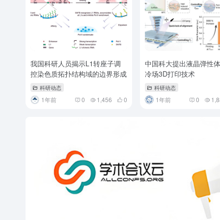
我国科研人员揭示L1转座子调
中国科大提出液晶弹性
控染色质拓扑结构域的边界形成
冷场3D打印技术
科研动态
科研动态
1年前
0
1,456
0
1年前
0
1,