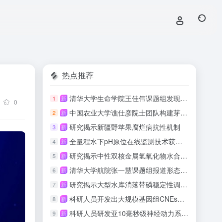
热点推荐
清华大学生命学院王佳伟课题组发现λ噬菌体Lom蛋白介导受体占位型超感染排斥新机制
1
新
0
中国农业大学谯仕彦院士团队构建芽孢杆菌农业生物制造领域大模型BaciCausalLM 可指导饲用抗菌肽生物制造
2
新
研究揭示新疆野苹果腐烂病抗性机制
3
新
全量程水下pH原位在线监测技术获进展
4
新
研究揭示中性双核金属氢氧化物水合团簇构型转换机制
5
新
清华大学航院张一慧课题组报道形态可编程、动力学可调的肌骨致动器
6
新
研究揭示大型水库消落带磷稳定性调控机制
7
新
科研人员开发出大规模基因组CNEs鉴定与进化评估新工具
8
新
科研人员研发亚10毫秒级神经动力系统存内计算芯片
9
新