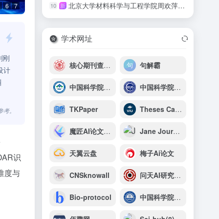
北京大学材料科学与工程学院周欢萍团队在钙钛矿太阳能电池领域取得重要进展
10
新
6
7
学术网址
刚刚
核心期刊查询系统
句解霸
设计
叫
中国科学院青海盐湖研究所
中国科学院化学研究所
TKPaper
Theses Canada
参考。
魔匠AI论文写作
Jane Journal
e
天翼云盘
梅子Ai论文
AR识
准度与
CNSknowall
问天AI研究助手
Bio-protocol
中国科学院青岛生物能源与过程研究所