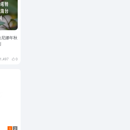
拉尼娜年秋
制
1,497
0
1
2