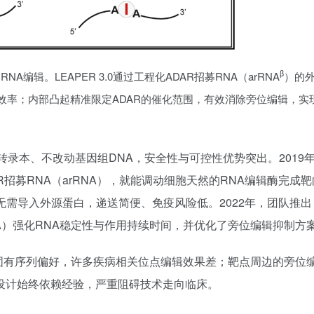
β
I RNA编辑。LEAPER 3.0通过工程化ADAR招募RNA（arRNA
）的
效率；内部凸起精准限定ADAR的催化范围，有效消除旁位编辑，实
转录本、不改动基因组DNA，安全性与可控性优势突出。2019
R招募RNA（arRNA），就能调动细胞天然的RNA编辑酶完成
ER无需导入外源蛋白，递送简便、免疫风险低。2022年，团队推出
c-arRNA）强化RNA稳定性与作用持续时间，并优化了旁位编辑抑制方
在固有序列偏好，许多疾病相关位点编辑效果差；靶点周边的旁位
器设计始终依赖经验，严重阻碍技术走向临床。