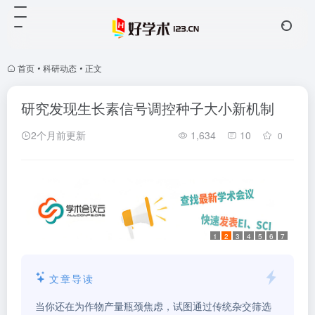
首页
•
科研动态
•
正文
研究发现生长素信号调控种子大小新机制
2个月前更新
1,634
10
0
1
2
3
4
5
6
7
文章导读
当你还在为作物产量瓶颈焦虑，试图通过传统杂交筛选