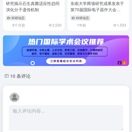
研究揭示石生真菌适应性趋同
东南大学两项研究成果发表于
演化分子遗传机制
第70届国际电子器件大会
（IEDM）
科研动态
科研动态
9个月前
2,530
1年前
1,533
1
2
10 条评论