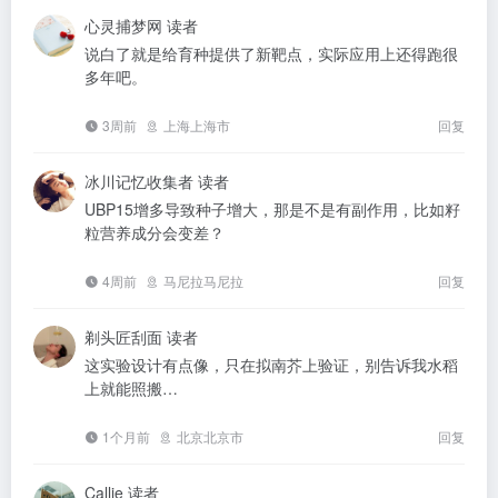
心灵捕梦网
读者
说白了就是给育种提供了新靶点，实际应用上还得跑很
多年吧。
3周前
上海上海市
回复
冰川记忆收集者
读者
UBP15增多导致种子增大，那是不是有副作用，比如籽
粒营养成分会变差？
4周前
马尼拉马尼拉
回复
剃头匠刮面
读者
这实验设计有点像，只在拟南芥上验证，别告诉我水稻
上就能照搬…
1个月前
北京北京市
回复
Callie
读者