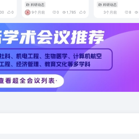
进展
量锁定
学整合与功能研究的
科研动态
科研动态
700
0
9个月前
0
1,785
0
3个月前
8