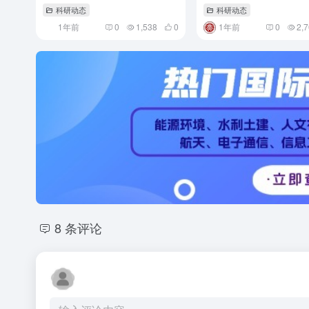
轭聚合物电子传感器新
科研动态
科研动态
1年前
0
1,538
0
1年前
0
2,
8 条评论