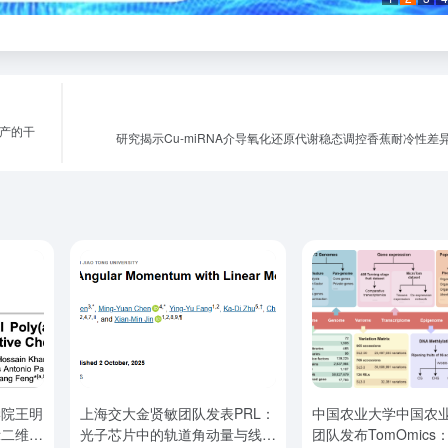
产的干
研究揭示Cu-miRNA介导氧化还原代谢稳态调控香蕉耐冷性差
学院王明
上海交大金贤敏团队发表PRL：
中国农业大学中国农
示二维共
光子芯片中的轨道角动量与线动
团队发布TomOmic