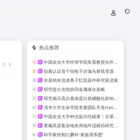
热点推荐
中国农业大学经管学院朱晨教授合作研究首次揭示生命早期糖摄入可通过长期饮食行为影响成年健康
1
新
0
拉索认证首个拍电子伏伽马射线变源
2
新
水基纳米流体离子忆阻器件研究获进展
3
新
研究提出光电协同金属催化策略
4
新
研究揭示高尔基体蛋白质磷酸化影响乳汁质量的分子机制
5
新
清华大学生命学院李赛团队开发cryo-ET数据一体化实时处理软件
6
新
中国农业大学种业振兴结硕果！京翠绿壳蛋鸡配套系喜获国家畜禽新品种证书
7
新
青藏高原复杂地表局地环流模拟研究取得进展
8
新
科学家绘制口蘑科“家族谱系图”
9
新