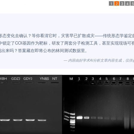
1
2
3
4
5
形态变化去确认？等你看清它时，灾害早已扩散成灾——传统形态学鉴定
中锁定了COI基因作为靶标，研发了两套分子检测工具，甚至实现现场可
脱出来吗？答案藏在即将公布的林间测试数据里。
— 内容由好学术AI分析文章内容生成，仅供