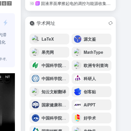
固液界面摩擦起电的调控与能源收集研究取得系列进展
10
新
6
7
学术网址
的滞
LaTeX
源文鉴
视化
果壳网
MathType
参考。
中国科学院生态环境研究中心
欧洲专利查询
中国科学院微生物研究所
科研人
知云文献翻译
创客贴
国家健康和疾病人脑组织资源库
AiPPT
中国科学院青藏高原研究所
好学术