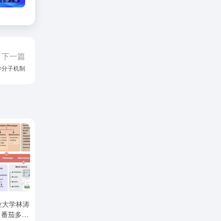
下一篇
异分子机制
业大学林涛
s：番茄多组