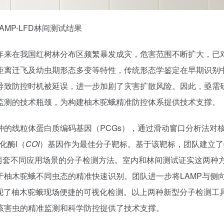
LAMP-LFD林间测试结果
年来在我国红树林分布区频繁暴发成灾，危害范围不断扩大，已
距离迁飞及幼虫期形态多变等特性，传统形态学鉴定在早期识别
导致防控时机被延误，进一步加剧了灾害扩散风险。因此，亟需
监测的技术瓶颈，为构建柚木驼蛾精准防控体系提供技术支撑。
的线粒体蛋白质编码基因（PCGs），通过滑动窗口分析法对
化酶I（
COI
）基因作为最佳分子靶标。基于该靶标，团队建立了
P）两套不同应用场景的分子检测方法。室内和林间测试证实这两种
柚木驼蛾不同虫态的精准快速识别。团队进一步将LAMP与侧
，实现了柚木驼蛾现场便捷的可视化检测。以上两种新型分子检测工
该害虫的精准监测和科学防控提供了技术支撑。