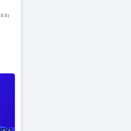
=3.5）
5
6