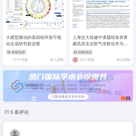
大模型驱动的基因组环形可视
上海交大徐建中课题组发表青
化生成研究获进展
藏高原东北部气溶胶化学与天
气过程相互影响的观测研究
科研动态
科研动态
11个月前
1,269
10个月前
2,294
1
2
5 条评论