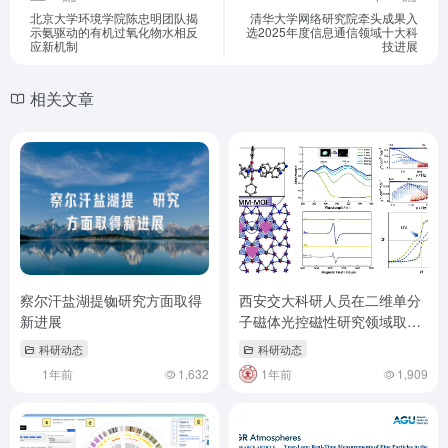
北京大学环境学院陈忠明团队揭
清华大学​网络研究院牵头成果入
示氨驱动的有机过氧化物水相反
选2025年度信息通信领域十大科
应新机制
技进展
相关文章
察尔汗盐湖提铷研究方面取得
西安交大科研人员在二维单分
新进展
子磁体光控磁性研究领域取得
突破
科研动态
科研动态
1年前
1,632
1年前
1,909