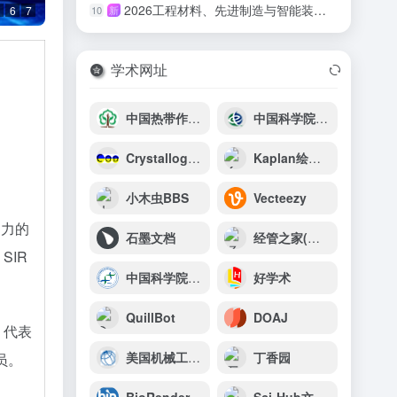
2026工程材料、先进制造与智能装备国际会议（ICEMAMIE 2026）
10
新
6
7
学术网址
中国热带作物种质资源信息网
中国科学院电工研究所
Crystallography Open Database（COD）
Kaplan绘图器
小木虫BBS
​​Vecteezy
响力的
石墨文档
经管之家(原经济论坛)
SIR
中国科学院北京基因组研究所（国家生物信息中心）
好学术
QuillBot
DOAJ
，代表
美国机械工程师协会（ASME）
丁香园
员。