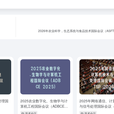
TKPaper - 一款论文投稿选刊与投稿跟踪工具
最新IF！23000+ SCI、EI期刊画像、历史数据查询、对比分析
2026年农业科学，生态系统与食品技术国际会议（ASFTE
1000万+论文数据支持，学术图谱、语义检索、参考文献检查 智
算法匹配选刊投稿与跟踪
查看详
管理国
2025农业数字化、生物学与计
2025年网络通信、
算机工程国际会议（ADBCE
与信号处理国际会议（I
2025）
2025）
学术会议
学术会议