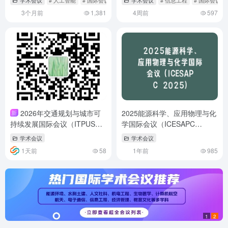
学术会议
# 人工智能
# 国际会议
# 奖学金
学术会议
# 信息工程
# 国际会议
3个月前
1,381
4周前
597
2026年交通规划与城市可
2025能源科学、应用物理与化
新
持续发展国际会议（ITPUSD
学国际会议（ICESAPC
2026）
2025）
学术会议
学术会议
1天前
58
1年前
985
1
2