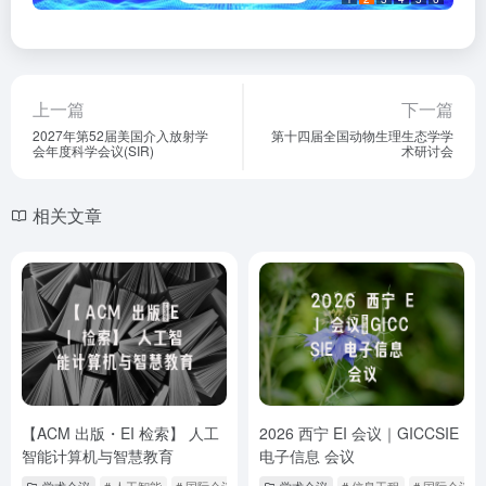
上一篇
下一篇
2027年第52届美国介入放射学
第十四届全国动物生理生态学学
会年度科学会议(SIR)
术研讨会
相关文章
【ACM 出版・EI 检索】 人工
2026 西宁 EI 会议｜GICCSIE
智能计算机与智慧教育
电子信息 会议