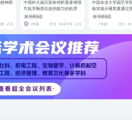
与精神障
中国科大揭示富铁饲料显著增强
中国农业大学园艺学
竹鼠牙釉质抗损伤能力的机理
验室揭示褪黑素通过
信号转导途径促进植
科研动态
科研动态
生的新机制
408
0
1年前
0
4,519
0
1年前
0