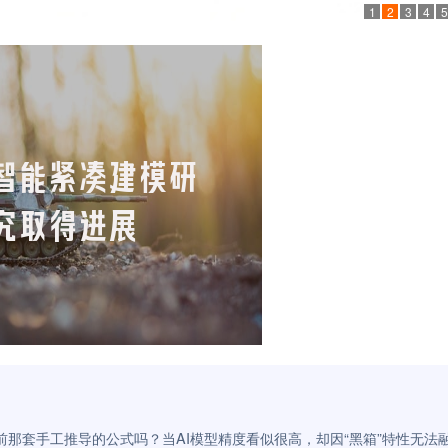
1
2
3
4
5
那套手工推导的公式吗？当AI模型精度看似很高，却因“黑箱”特性无法