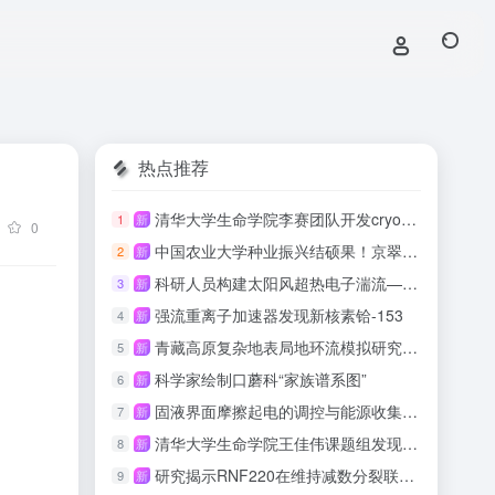
热点推荐
清华大学生命学院李赛团队开发cryo-ET数据一体化实时处理软件
1
新
0
中国农业大学种业振兴结硕果！京翠绿壳蛋鸡配套系喜获国家畜禽新品种证书
2
新
科研人员构建太阳风超热电子湍流—动理学自洽耦合数值模型
3
新
强流重离子加速器发现新核素铪-153
4
新
青藏高原复杂地表局地环流模拟研究取得进展
5
新
科学家绘制口蘑科“家族谱系图”
6
新
固液界面摩擦起电的调控与能源收集研究取得系列进展
7
新
清华大学生命学院王佳伟课题组发现λ噬菌体Lom蛋白介导受体占位型超感染排斥新机制
8
新
研究揭示RNF220在维持减数分裂联会及保障生育力中的关键功能
9
新