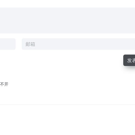
发
开不开