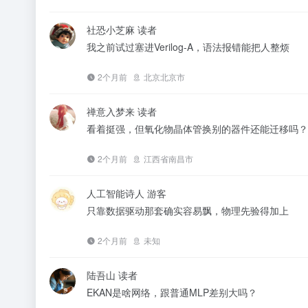
社恐小芝麻
读者
我之前试过塞进Verilog-A，语法报错能把人整烦
2个月前
北京北京市
禅意入梦来
读者
看着挺强，但氧化物晶体管换别的器件还能迁移吗？
2个月前
江西省南昌市
人工智能诗人
游客
只靠数据驱动那套确实容易飘，物理先验得加上
2个月前
未知
陆吾山
读者
EKAN是啥网络，跟普通MLP差别大吗？