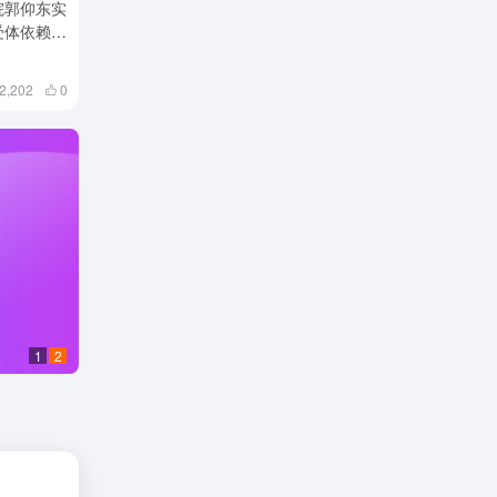
院郭仰东实
受体依赖的
物不定根再
2,202
0
1
2