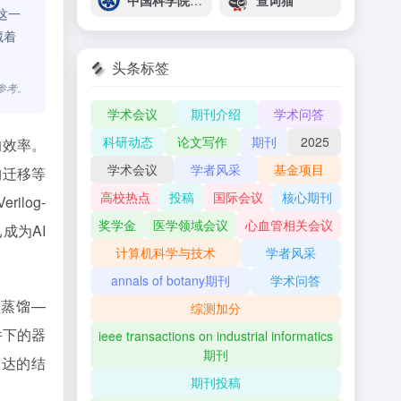
中国科学院宁波材料技术与工程研究所（简称宁波材料所）
查词猫
这一
藏着
头条标签
参考。
学术会议
期刊介绍
学术问答
科研动态
论文写作
期刊
2025
的效率。
学术会议
学者风采
基金项目
构迁移等
高校热点
投稿
国际会议
核心期刊
log-
奖学金
医学领域会议
心血管相关会议
成为AI
计算机科学与技术
学者风采
annals of botany期刊
学术问答
型蒸馏—
综测加分
件下的器
ieee transactions on industrial informatics
期刊
表达的结
期刊投稿