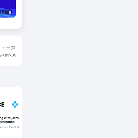
5
6
下一篇
底动物区系