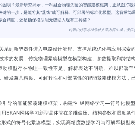
得的困境？最新研究揭示，一种融合物理先验的智能建模框架，正试图打破
关键的一步，是能将其“蒸馏”成可解释、可部署的标准化模型。这背后隐
拟合精度，还是确保模型能无缝嵌入现有工具链？
— 内容由好学术AI分析文章内容生成，仅供
关系到新型器件进入电路设计流程、支撑系统优化与应用探索
技术的发展，传统物理紧凑模型在模型构建、参数提取和跨结
模型存在物理一致性不足、解析表达不明确、难以部署至Veri
问题。研发兼具精度、可解释性和可部署性的智能紧凑建模方法，已
验引导的智能紧凑建模框架，构建“神经网络学习—符号化模
。该方法利用EKAN网络学习新型晶体管在多维偏压、结构参数和温度条
达形式的符号化紧凑模型，实现高精度数据学习与可解释模型