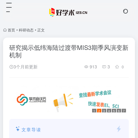
首页
•
科研动态
•
正文
研究揭示低纬海陆过渡带MIS3期季风演变新
机制
3个月前更新
913
3
0
1
2
3
4
5
6
7
文章导读