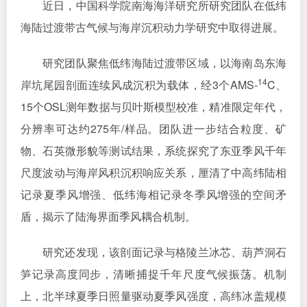
近日，中国科学院南海海洋研究所研究团队在低纬
海陆过渡带古气候与海岸沉积动力学研究中取得进展。
研究团队聚焦低纬海陆过渡带区域，以海南岛东海
14
岸坑尾园剖面连续风成沉积为载体，经3个AMS-
C、
15个OSL测年数据与贝叶斯模型校准，精准限定年代，
分辨率可达约275年/样品。团队进一步结合粒度、矿
物、石英微形貌等测试结果，系统探究了东亚季风千年
尺度波动与海岸风积沉积响应关系，厘清了中高纬陆相
记录夏季风增强、低纬海相记录冬季风增强的空间矛
盾，揭示了陆海界面季风耦合机制。
研究还发现，该剖面记录与格陵兰冰芯、葫芦洞石
笋记录高度同步，清晰捕捉千年尺度气候振荡。机制
上，北半球夏季日照量驱动夏季风强度，
高纬冰盖规模