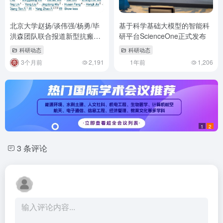
北京大学赵扬/谈伟强/杨勇/毕
基于科学基础大模型的智能科
洪森团队联合报道新型抗瘢痕
研平台ScienceOne正式发布
化合物，揭示线粒体解偶联逆
科研动态
科研动态
转皮肤纤维化新机制
3个月前
2,191
1年前
1,206
1
2
3 条评论