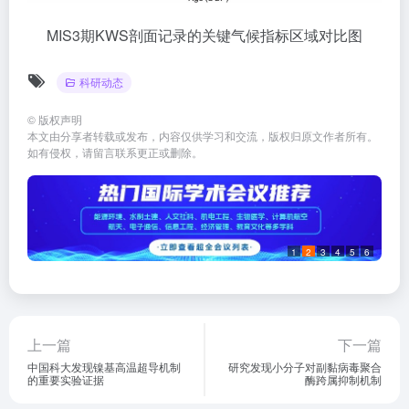
MIS3期KWS剖面记录的关键气候指标区域对比图
科研动态
©
版权声明
本文由分享者转载或发布，内容仅供学习和交流，版权归原文作者所有。
如有侵权，请留言联系更正或删除。
1
2
3
4
5
6
上一篇
下一篇
中国科大发现镍基高温超导机制
研究发现小分子对副黏病毒聚合
的重要实验证据
酶跨属抑制机制