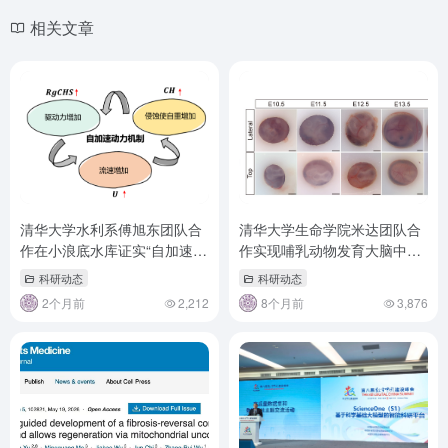
相关文章
清华大学水利系傅旭东团队合
清华大学生命学院米达团队合
作在小浪底水库证实“自加速异
作实现哺乳动物发育大脑中神
重流”理论预言
经元与免疫细胞动态的活体观
科研动态
科研动态
察
2个月前
2,212
8个月前
3,876