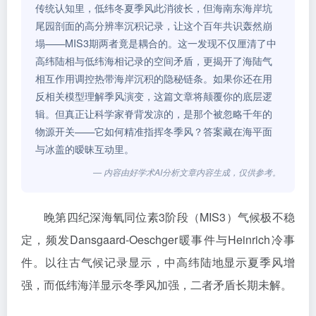
传统认知里，低纬冬夏季风此消彼长，但海南东海岸坑
尾园剖面的高分辨率沉积记录，让这个百年共识轰然崩
塌——MIS3期两者竟是耦合的。这一发现不仅厘清了中
高纬陆相与低纬海相记录的空间矛盾，更揭开了海陆气
相互作用调控热带海岸沉积的隐秘链条。如果你还在用
反相关模型理解季风演变，这篇文章将颠覆你的底层逻
辑。但真正让科学家脊背发凉的，是那个被忽略千年的
物源开关——它如何精准指挥冬季风？答案藏在海平面
与冰盖的暧昧互动里。
— 内容由好学术AI分析文章内容生成，仅供参考。
晚第四纪深海氧同位素3阶段（MIS3）气候极不稳
定，频发Dansgaard-Oeschger暖事件与Heinrich冷事
件。以往古气候记录显示，中高纬陆地显示夏季风增
强，而低纬海洋显示冬季风加强，二者矛盾长期未解。