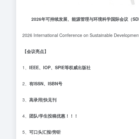
2026
年可持续发展、能源管理与环境科学国际会议
（
SD
2026 International Conference on Sustainable Develop
【
会议亮点】
1、
IEEE
、
IOP
、
SPIE
等权威出版社
2、
有
ISSN
、
ISBN
号
3、
高录用
|
快见刊
4、
团队
/
学生投稿优惠！！！
5、
可口头汇报
/
旁听