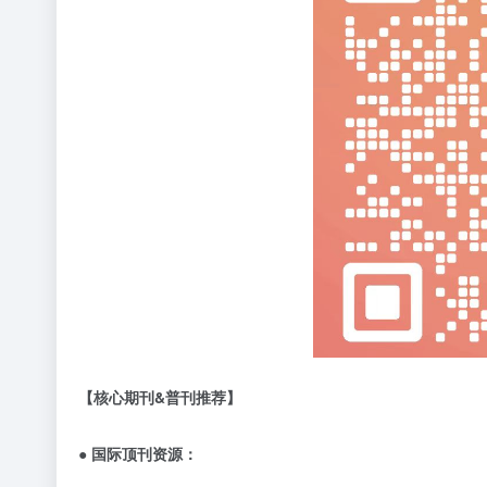
【核心期刊
&
普刊推荐】
● 国际顶刊资源：