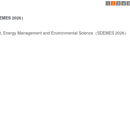
1
2
3
4
5
EMES 2026
）
ment, Energy Management and Environmental Science（SDEMES 2026）