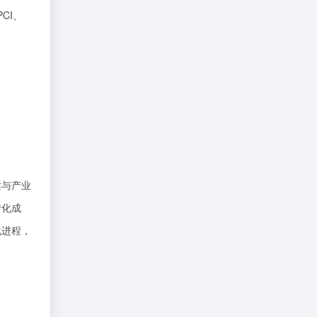
CI、
话与产业
转化成
化进程，