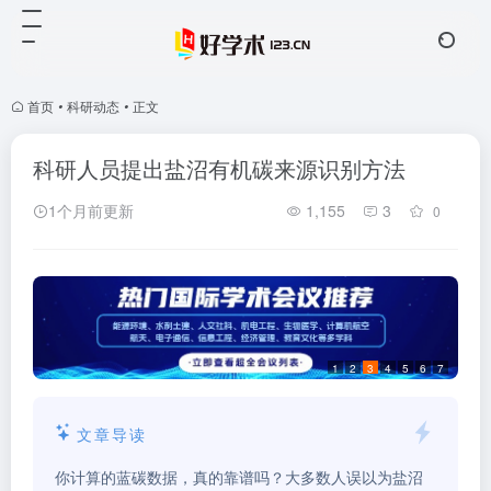
首页
•
科研动态
•
正文
科研人员提出盐沼有机碳来源识别方法
1个月前更新
1,155
3
0
1
2
3
4
5
6
7
文章导读
你计算的蓝碳数据，真的靠谱吗？大多数人误以为盐沼