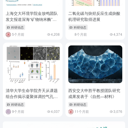
上海交大环境学院金放鸣团队
二氧化碳与炔烃反应生成炔酸
发文报道深海“矿物纳米酶”驱
机理研究取得进展
动前生命碳代谢网络构建
科研动态
科研动态
5个月前
4,208
8个月前
4,374
清华大学​生命学院齐天从课题
西安交大申胜平教授团队研究
组合作揭示凝聚体调控气孔免
成果发表于《自然—材料》
疫的分子机制
科研动态
科研动态
9个月前
4,037
11个月前
3,076