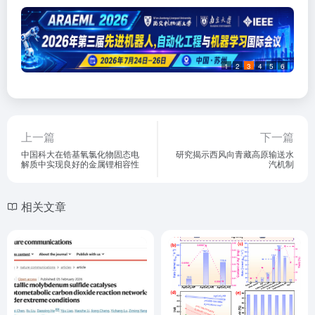
1
2
3
4
5
6
上一篇
下一篇
中国科大在锆基氧氯化物固态电
研究揭示西风向青藏高原输送水
解质中实现良好的金属锂相容性
汽机制
相关文章