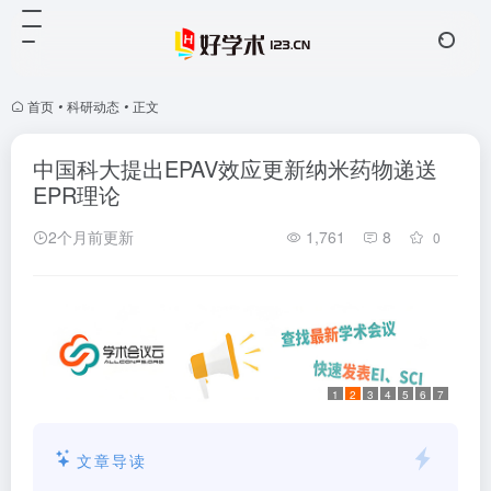
首页
•
科研动态
•
正文
中国科大提出EPAV效应更新纳米药物递送
EPR理论
2个月前更新
1,761
8
0
1
2
3
4
5
6
7
文章导读