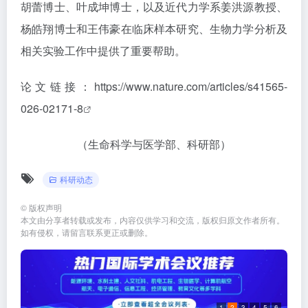
胡蕾博士、叶成坤博士，以及近代力学系姜洪源教授、
杨皓翔博士和王伟豪在临床样本研究、生物力学分析及
相关实验工作中提供了重要帮助。
论文链接：
https://www.nature.com/articles/s41565-
026-02171-8
（生命科学与医学部、科研部）
科研动态
©
版权声明
本文由分享者转载或发布，内容仅供学习和交流，版权归原文作者所有。
如有侵权，请留言联系更正或删除。
1
2
3
4
5
6