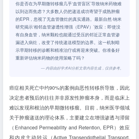
你是否在为早期微转移瘤几乎‘血管盲区’导致纳米药物难
以到达而焦虑？大多数人仍把递送成功寄望于成熟肿瘤
的EPR，忽视了无血管微灶的真实通路。最新自然·纳米
研究揭示‘相邻血管渗透性增强（EPAV）’效应：即使没
有自身血管，纳米颗粒也能通过受压的邻近正常血管渗
漏进入病灶，改变了传统递送模型的边界。这一机制暗
示早期转移的诊断和精准治疗或将迎来突破。你准备好
重新评估纳米药物的使用策略了吗？
— 内容由好学术AI分析文章内容生成，仅供参考。
癌症相关死亡中约90%的案例由恶性转移所导致，因此
决定患者预后的往往并非原发性肿瘤本身，而是临床上
难以发现和根治的早期微转移瘤。目前，纳米医学领域
关于肿瘤递送的理论体系，主要建立在增强渗透与滞留
（Enhanced Permeability and Retention, EPR）效应
和内皮主动转运（Active Transendothelial Transport,