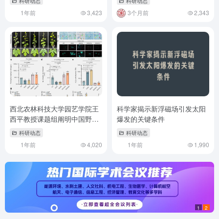
科研动态
科研动态
1年前
3,423
3个月前
2,343
西北农林科技大学园艺学院王
科学家揭示新浮磁场引发太阳
西平教授课题组阐明中国野生
爆发的关键条件
毛葡萄抗白粉病的转录调控网
科研动态
科研动态
络
1年前
4,020
1年前
1,990
1
2