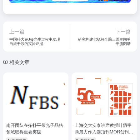
上一篇
下一篇
中国科大在J/ψ光生过程中发现
研究构建七鳃鳗全脑三维空间单
自旋干涉的实验证据
细胞图谱
相关文章
南开团队在拓扑平带光子晶格
上海交大安泰讲席教授叶荫宇
领域取得重要突破
两篇力作入选顶刊MOR创刊50
年50篇经典论文