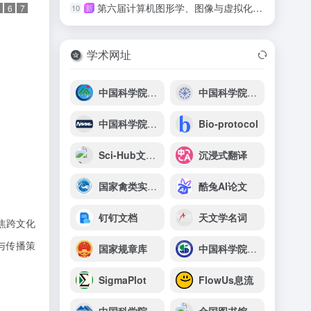
第六届计算机图形学、图像与虚拟化研究国际会议（ICCGIV 2026）
10
新
6
7
学术网址
）
中国科学院成都山地灾害与环境研究所
中国科学院天津工业生物技术研究所
中国科学院国家空间科学中心
Bio-protocol
Sci-Hub文献检索
沉浸式翻译
国家禽类实验动物资源库
酷兔AI论文
钉钉文档
天文学名词
焦跨文化
与传播策
国家规章库
中国科学院新疆生态与地理研究所
SigmaPlot
FlowUs息流