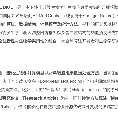
L BIOL
）是一本专注于计算生物学与生物信息学领域的开放获
际知名出版商BioMed Central（现隶属于Springer Nature
题的
算法、数据结构、计算模型及统计方法
。期刊的研究领域横
系统发生学、基因调控网络推断以及蛋白质结构与功能预测等方
论创新性
与
生物学实用性
的结合，为全球算法开发者和生物学研
法
、
进化生物学计算模型
以及
单细胞组学数据处理方法
。当前的
长读长测序（Long-read sequencing）**的基因组结构
新方法。此外，面向**宏基因组学（Metagenomics）**的序
研究论文（Research Article）
为主，同时接受
方法综述（Met
 Note）
。作者被鼓励在提交时提供
开源代码
或可复现的测试数