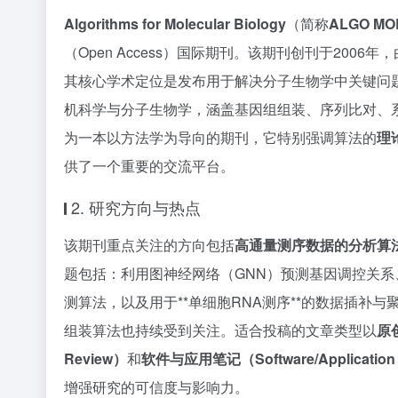
Algorithms for Molecular Biology
（简称
ALGO MO
（Open Access）国际期刊。该期刊创刊于2006年，由国
其核心学术定位是发布用于解决分子生物学中关键问
机科学与分子生物学，涵盖基因组组装、序列比对、
为一本以方法学为导向的期刊，它特别强调算法的
理
供了一个重要的交流平台。
2. 研究方向与热点
该期刊重点关注的方向包括
高通量测序数据的分析算
题包括：利用图神经网络（GNN）预测基因调控关系、基于**
测算法，以及用于**单细胞RNA测序**的数据插补与聚类
组装算法也持续受到关注。适合投稿的文章类型以
原创
Review）
和
软件与应用笔记（Software/Application
增强研究的可信度与影响力。