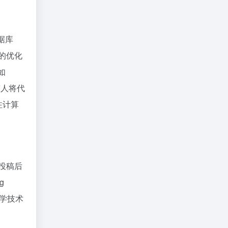
据库
的优化
如
稿人将代
注计算
：投稿后
g
科学技术