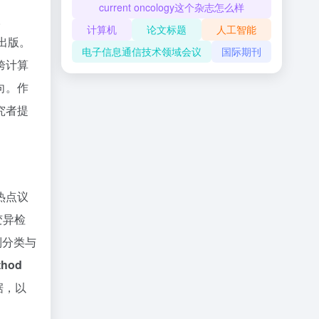
current oncology这个杂志怎么样
取
计算机
论文标题
人工智能
）出版。
电子信息通信技术领域会议
国际期刊
跨计算
向。作
究者提
热点议
变异检
列分类与
hod
据，以