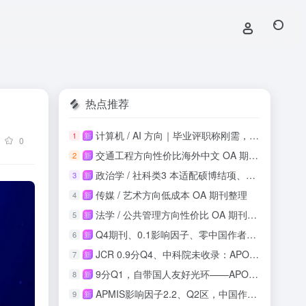
热点推荐
计算机 / AI 方向｜毕业评职称刚需，知网稳定收录
1
新
0
交通工程方向性价比海外中文 OA 期刊投稿整理
2
新
政治学 / 社科类3 本适配硕博结项、课程论文
3
新
传媒 / 艺术方向低成本 OA 期刊整理
4
新
法学 / 公共管理方向性价比 OA 期刊整理
5
新
Q4期刊、0.1影响因子、零中国作者：这本SSCI收录吗？
6
新
JCR 0.9分Q4、中科院未收录：APOS正畸期刊投稿风险与机会实测
7
新
9分Q1，自带国人友好光环——APOPTOSIS影响因子再攀新高
8
新
APMIS影响因子2.2、Q2区，中国作者占比21.9%，这本刊值得投吗？
9
新