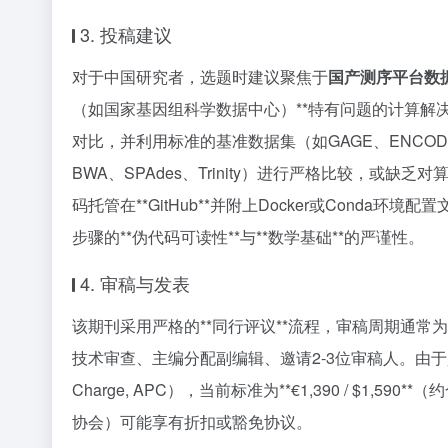
3. 投稿建议
对于中国研究者，选题时建议聚焦于
国产测序平台数据
（如国家基因组科学数据中心）**特有问题的计算解决
对比，并利用标准的基准数据集（如GAGE、ENC
BWA、SPAdes、Trinity）进行严格比较，
码托管在**GitHub**并附上Docker或Con
步骤的**伪代码可读性**与**数学基础**的严谨性。
4. 审稿与发表
该期刊采用严格的**同行评议**流程，审稿周期通常为
技术审查、主编分配副编辑、邀请2-3位审稿人。由于是**开
Charge, APC），当前标准为**€1,390 / $1
协会）可能享有折扣或豁免协议。