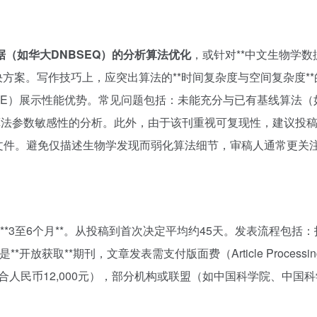
（如华大DNBSEQ）的分析算法优化
，或针对**中文生物学数
方案。写作技巧上，应突出算法的**时间复杂度与空间复杂度**
ODE）展示性能优势。常见问题包括：未能充分与已有基线算法（
或缺乏对算法参数敏感性的分析。此外，由于该刊重视可复现性，建议投
da环境配置文件。避免仅描述生物学发现而弱化算法细节，审稿人通常更关
**3至6个月**。从投稿到首次决定平均约45天。发表流程包括
放获取**期刊，文章发表需支付版面费（Article Processin
,590**（约合人民币12,000元），部分机构或联盟（如中国科学院、中国