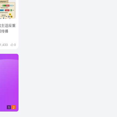
宿主适应重
因传播
1,433
0
1
2