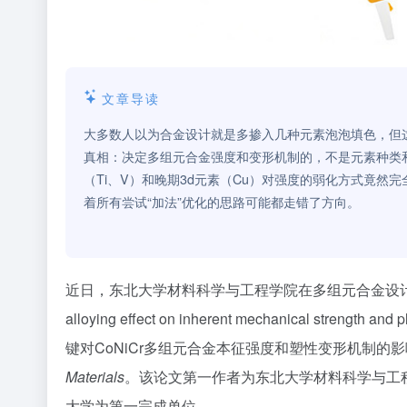
文章导读
大多数人以为合金设计就是多掺入几种元素泡泡填色，但这项发表于N
真相：决定多组元合金强度和变形机制的，不是元素种类
（Ti、V）和晚期3d元素（Cu）对强度的弱化方式竟
着所有尝试“加法”优化的思路可能都走错了方向。
近日，东北大学材料科学与工程学院在多组元合金设计领域取得重
alloying effect on inherent mechanical strength an
键对CoNiCr多组元合金本征强度和塑性变形机制的
Materials
。该论文第一作者为东北大学材料科学与工
大学为第一完成单位。