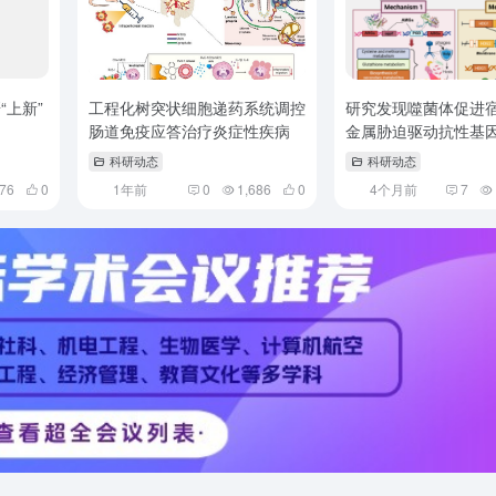
“上新”
工程化树突状细胞递药系统调控
研究发现噬菌体促进
肠道免疫应答治疗炎症性疾病
金属胁迫驱动抗性基
科研动态
科研动态
176
0
1年前
0
1,686
0
4个月前
7