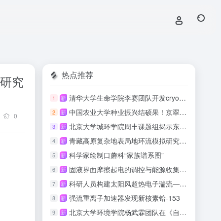
热点推荐
表研究
清华大学生命学院李赛团队开发cryo-ET数据一体化实时处理软件
1
新
中国农业大学种业振兴结硕果！京翠绿壳蛋鸡配套系喜获国家畜禽新品种证书
2
新
0
北京大学城环学院周丰课题组揭示东北黑土区耕地质量与作物产量的响应规律
3
新
青藏高原复杂地表局地环流模拟研究取得进展
4
新
科学家绘制口蘑科“家族谱系图”
5
新
固液界面摩擦起电的调控与能源收集研究取得系列进展
6
新
科研人员构建太阳风超热电子湍流—动理学自洽耦合数值模型
7
新
强流重离子加速器发现新核素铪-153
8
新
北京大学环境学院杨武霖团队在《自然·通讯》发文提出电子流调控级联生物电化学低碳水处理工艺
9
新