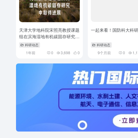
天津大学地科院宋照亮教授课题
一起来看！国防科大科研
组在滨海湿地有机碳固存研究中
取得进展
科研动态
科研动态
1年前
0
3,698
0
9个月前
0
1,