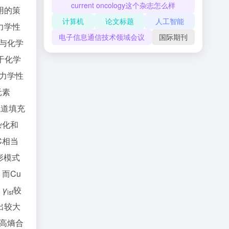
current oncology这个杂志怎么样
用的策
计算机
论文标题
人工智能
力学性
电子信息通信技术领域会议
国际期刊
算与化学
于化学
征力学性
元素
轨道填充
杂化和
C相当
形模式
而Cu
。
γ
较
isf
出较大
高熵合