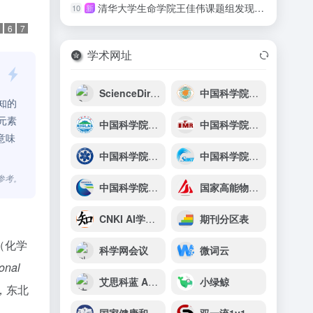
清华大学生命学院王佳伟课题组发现λ噬菌体Lom蛋白介导受体占位型超感染排斥新机制
10
新
6
7
学术网址
ScienceDirect
中国科学院地球化学研究所
认知的
元素
中国科学院南京地理与湖泊研究所
中国科学院金属研究所
意味
中国科学院宁波材料技术与工程研究所（简称宁波材料所）
中国科学院上海微系统与信息技术研究所
参考。
中国科学院广州地球化学研究所
国家高能物理科学数据中心
CNKI AI学术研究助手
期刊分区表
loy（化学
科学网会议
微词云
onal
艾思科蓝 AiScholar
小绿鲸
，东北