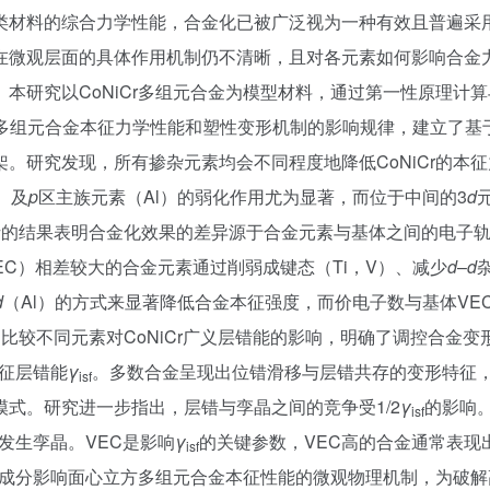
类材料的综合力学性能，合金化已被广泛视为一种有效且普遍采
在微观层面的具体作用机制仍不清晰，且对各元素如何影响合金
本研究以CoNiCr多组元合金为模型材料，通过第一性原理计
对多组元合金本征力学性能和塑性变形机制的影响规律，建立了基
。研究发现，所有掺杂元素均会不同程度地降低CoNiCr的本
）及
p
区主族元素（Al）的弱化作用尤为显著，而位于中间的3
d
析的结果表明合金化效果的差异源于合金元素与基体之间的电子
VEC）相差较大的合金元素通过削弱成键态（Ti，V）、减少
d
–
d
d
（Al）的方式来显著降低合金本征强度，而价电子数与基体VE
比较不同元素对CoNiCr广义层错能的影响，明确了调控合金变
本征层错能
γ
。多数合金呈现出位错滑移与层错共存的变形特征，
isf
式。研究进一步指出，层错与孪晶之间的竞争受1/2
γ
的影响
isf
发生孪晶。VEC是影响
γ
的关键参数，VEC高的合金通常表现
isf
成分影响面心立方多组元合金本征性能的微观物理机制，为破解