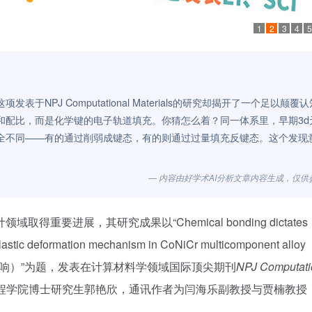
1
2
3
4
5
PJ Computational Materials的研究却揭开了一个足以颠覆
和配比，而是化学键的电子轨道填充。你猜怎么着？同一体系里，早期3d
然完全不同——有的通过削弱成键态，有的则通过过量填充反键态。这个发现
— 内容由好学术AI分析文章内容生成，仅供
要进展，其研究成果以“Chemical bonding dictates
d plastic deformation mechanism in CoNiCr multicomponent al
影响）”为题，发表在计算材料学领域国际顶尖期刊
N
PJ Computati
程学院博士研究生郭艳欣，通讯作者为闫海乐副教授与贾楠教授