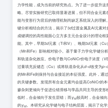
力学性能，成为当前的研究热点。为了进一步提升这
略。尽管实验研究已取得显著进展，但不同合金元素
能与变形行为背后的物理机制尚缺乏系统深入的理解。
键分析相结合的方法，揭示了3
d
过渡金属及Al元素
成键调控的高性能面心立方多主元合金设计的理论框架
能。其中，早期3
d
元素（Ti和V）、晚期3
d
元素（Cu
（Mn和Fe）影响相对较小。基于量子力学化学键分
和轨道杂化效应。价电子数与CoNiCr价电子浓度（
过量填充反键态（Cu）或将轨道杂化从
d
–
d
改变为
p
–
的Mn和Fe则保持与合金接近的本征强度。此外，通过
的关键参数。发现所有合金元素均会提高CoNiCr的
掺杂则更倾向于促进位错滑移与孪晶共同主导的变形模
低时，合金倾向于发生层错；而
γ
较高时，合金倾向
isf
的
γ
。本研究从化学键与电子结构层面，揭示了化学
isf