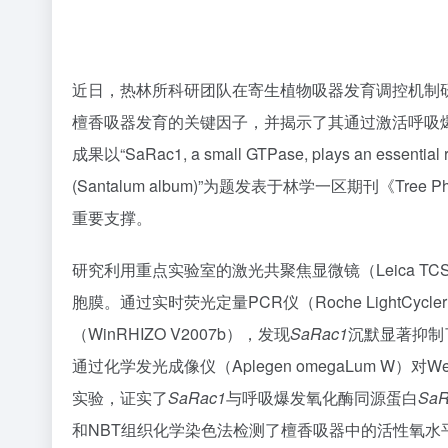
近日，热林所科研团队在寄生植物吸器发育调控机制研
檀香吸器发育的关键因子，并揭示了其通过激活呼吸
成果以“SaRac1, a small GTPase, plays an essential ro
(Santalum album)”为题发表于林学一区期刊《T
重要支撑。
研究利用重点实验室的激光共聚焦显微镜（Leica TC
胞膜。通过实时荧光定量PCR仪（Roche LightCycle
（WinRHIZO V2007b），发现
SaRac1
沉默显著抑制
通过化学发光成像仪（Aplegen omegaLum W）对W
实验，证实了
SaRac1
与呼吸爆发氧化酶同源蛋白
SaR
和NBT组织化学染色法检测了檀香吸器中的活性氧水