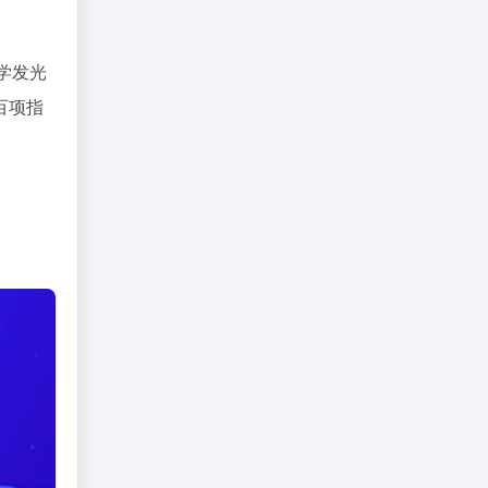
学发光
百项指