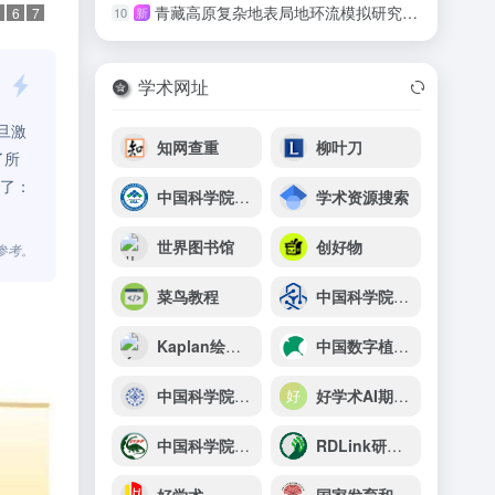
青藏高原复杂地表局地环流模拟研究取得进展
10
新
6
7
学术网址
旦激
知网查重
柳叶刀
了所
来了：
中国科学院青海盐湖研究所
学术资源搜索
世界图书馆
创好物
参考。
菜鸟教程
中国科学院苏州纳米技术与纳米仿生研究所
Kaplan绘图器
中国数字植物标本馆（CVH）
中国科学院天津工业生物技术研究所
好学术AI期刊选刊助手
中国科学院古脊椎动物与古人类研究所
RDLink研发家