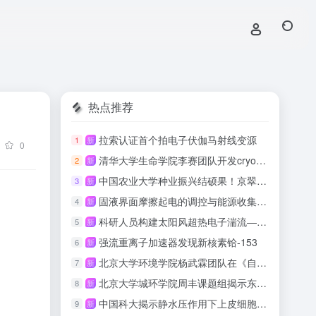
热点推荐
拉索认证首个拍电子伏伽马射线变源
1
新
0
清华大学生命学院李赛团队开发cryo-ET数据一体化实时处理软件
2
新
中国农业大学种业振兴结硕果！京翠绿壳蛋鸡配套系喜获国家畜禽新品种证书
3
新
固液界面摩擦起电的调控与能源收集研究取得系列进展
4
新
科研人员构建太阳风超热电子湍流—动理学自洽耦合数值模型
5
新
强流重离子加速器发现新核素铪-153
6
新
北京大学环境学院杨武霖团队在《自然·通讯》发文提出电子流调控级联生物电化学低碳水处理工艺
7
新
北京大学城环学院周丰课题组揭示东北黑土区耕地质量与作物产量的响应规律
8
新
中国科大揭示静水压作用下上皮细胞鼓包生长、崩塌与振荡的物理机制
9
新