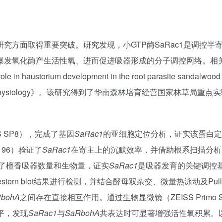
究方面取得重要突破。研究发现，小GTP酶SaRac1是调控半
爆发氧化酶产生活性氧、进而促进吸器形成的分子调控网络。相
le in haustorium development in the root parasite sandalwood
ree Physiology》。该研究得到了华南森林培育经营国家林草局重点
S SP8），完成了基因
SaRac1
的亚细胞定位分析，证实该蛋白定
r 96）验证了
SaRac1
在寄主上的沉默效率，并借助根系扫描分析
了檀香吸器数量和生物量，证实
SaRac1
是吸器发育的关键调控
estern blot结果进行检测，并结合酵母双杂交、微量热泳动及Pull-
bohA
之间存在直接相互作用。通过生物显微镜（ZEISS Primo S
平，发现
SaRac1
与
SaRbohA
共表达时可显著增强活性氧积累。