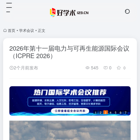
首页
•
学术会议
•
正文
2026年第十一届电力与可再生能源国际会议
（ICPRE 2026）
2个月前发布
545
0
0
1
2
3
4
5
6
7