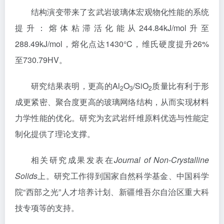
结构演变带来了玄武岩玻璃体宏观物化性能的系统
提升：熔体粘滞活化能从244.84kJ/mol升至
288.49kJ/mol，熔化点达1430°C，维氏硬度提升26%
至730.79HV。
研究结果表明，更高的Al
O
/SiO
质量比有利于形
2
3
2
成更紧密、聚合度更高的玻璃网络结构，从而实现材料
力学性能的优化。研究为玄武岩纤维原料优选与性能定
制化提供了理论支撑。
相关研究成果发表在
Journal of Non-Crystalline
Solids
上。研究工作得到国家自然科学基金、中国科学
院“西部之光”人才培养计划、新疆维吾尔自治区重大科
技专项等的支持。