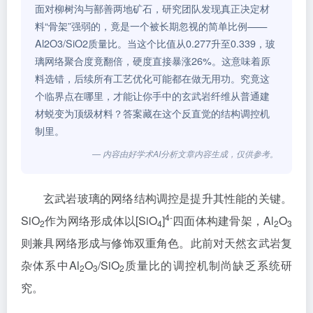
面对柳树沟与鄯善两地矿石，研究团队发现真正决定材
料“骨架”强弱的，竟是一个被长期忽视的简单比例——
Al2O3/SiO2质量比。当这个比值从0.277升至0.339，玻
璃网络聚合度竟翻倍，硬度直接暴涨26%。这意味着原
料选错，后续所有工艺优化可能都在做无用功。究竟这
个临界点在哪里，才能让你手中的玄武岩纤维从普通建
材蜕变为顶级材料？答案藏在这个反直觉的结构调控机
制里。
— 内容由好学术AI分析文章内容生成，仅供参考。
玄武岩玻璃的网络结构调控是提升其性能的关键。
4-
SiO
作为网络形成体以[SiO
]
四面体构建骨架，Al
O
2
4
2
3
则兼具网络形成与修饰双重角色。此前对天然玄武岩复
杂体系中Al
O
/SiO
质量比的调控机制尚缺乏系统研
2
3
2
究。