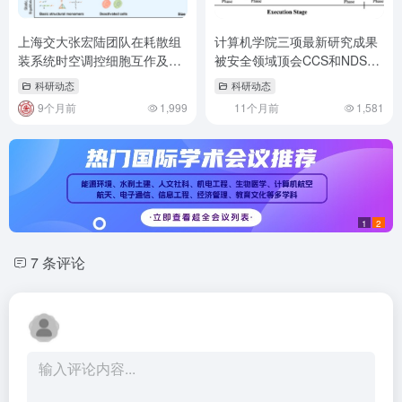
上海交大张宏陆团队在耗散组
计算机学院三项最新研究成果
装系统时空调控细胞互作及肿
被安全领域顶会CCS和NDSS
瘤治疗方面取得重要进展
录用
科研动态
科研动态
9个月前
1,999
11个月前
1,581
1
2
7 条评论