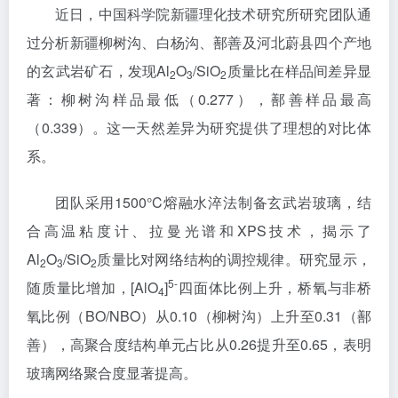
近日，中国科学院新疆理化技术研究所研究团队通
过分析新疆柳树沟、白杨沟、鄯善及河北蔚县四个产地
的玄武岩矿石，发现Al
O
/SiO
质量比在样品间差异显
2
3
2
著：柳树沟样品最低（0.277），鄯善样品最高
（0.339）。这一天然差异为研究提供了理想的对比体
系。
团队采用1500°C熔融水淬法制备玄武岩玻璃，结
合高温粘度计、拉曼光谱和XPS技术，揭示了
Al
O
/SiO
质量比对网络结构的调控规律。研究显示，
2
3
2
5-
随质量比增加，[AlO
]
四面体比例上升，桥氧与非桥
4
氧比例（BO/NBO）从0.10（柳树沟）上升至0.31（鄯
善），高聚合度结构单元占比从0.26提升至0.65，表明
玻璃网络聚合度显著提高。