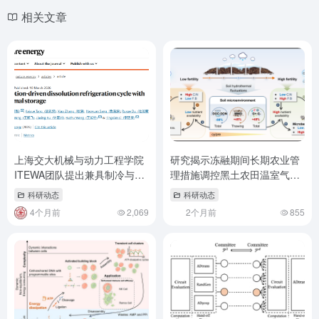
相关文章
上海交大机械与动力工程学院
研究揭示冻融期间长期农业管
ITEWA团队提出兼具制冷与热
理措施调控黑土农田温室气体
储能的溶解制冷循环新思路
排放
科研动态
科研动态
4个月前
2,069
2个月前
855