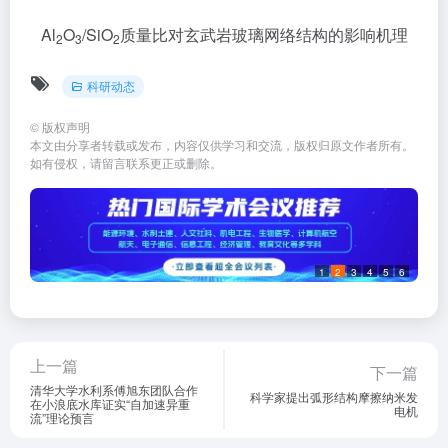
Al
O
/SiO
质量比对玄武岩玻璃网络结构的影响机理
2
3
2
科研动态
©
版权声明
本文由分享者转载或发布，内容仅供学习和交流，版权归原文作者所有。
如有侵权，请留言联系更正或删除。
1
2
3
4
5
6
上一篇
下一篇
清华大学水利系傅旭东团队合作
科学家提出弧形结构摩擦纳米发
在小浪底水库证实“自加速异重
电机
流”理论预言