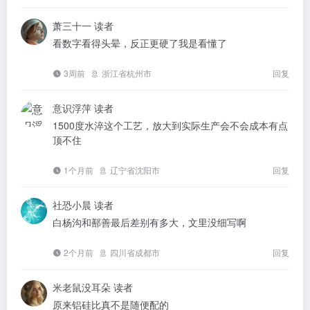
萧三十一
读者
看数字看得头晕，反正更硬了我是看懂了
3周前
浙江省杭州市
回复
意识浮萍
读者
1500度水淬这个工艺，放大到实际生产会不会成本有点
顶不住
1个月前
辽宁省沈阳市
回复
社恐小晨
读者
白杨沟和鄯善最后差别有多大，文里没细写啊
2个月前
四川省成都市
回复
米老鼠没耳朵
读者
原来铝硅比真不是随便配的