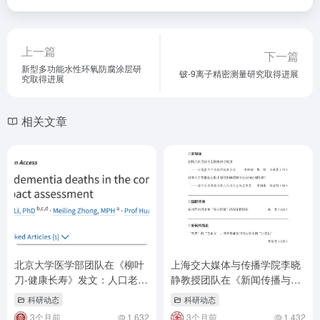
上一篇
下一篇
新型多功能水性环氧防腐涂层研
铍-9离子精密测量研究取得进展
究取得进展
相关文章
北京大学医学部团队在《柳叶
上海交大媒体与传播学院李晓
刀-健康长寿》发文：人口老龄
静教授团队在《新闻传播与研
化背景下，我国需要协同推进
究》发表论文
科研动态
科研动态
减污降碳行动以减轻痴呆负担
3个月前
1,632
3个月前
1,432