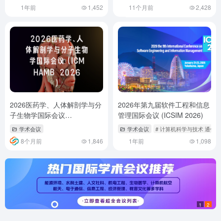
1年前
1,452
11个月前
2,428
2026医药学、人体解剖学与分
2026年第九届软件工程和信息
子生物学国际会议
管理国际会议 (ICSIM 2026)
（ICMHAMB 2026）
学术会议
学术会议
# 计算机科学与技术 通信
8个月前
1,846
1年前
1,098
1
2