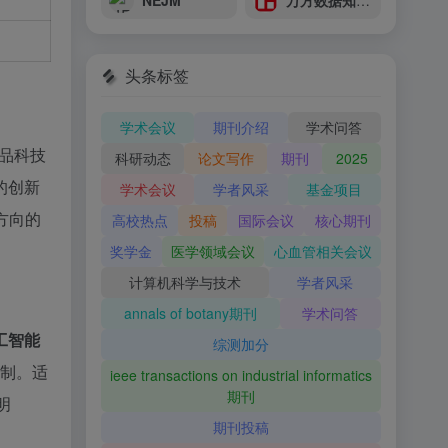
NEJM
万方数据知识服务平台
头条标签
学术会议
期刊介绍
学术问答
品科技
科研动态
论文写作
期刊
2025
的创新
学术会议
学者风采
基金项目
方向的
高校热点
投稿
国际会议
核心期刊
奖学金
医学领域会议
心血管相关会议
计算机科学与技术
学者风采
annals of botany期刊
学术问答
工智能
综测加分
机制。适
ieee transactions on industrial informatics
期刊
明
期刊投稿