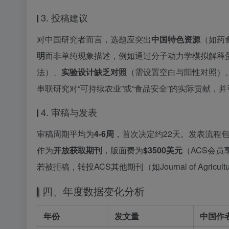
3. 投稿建议
对中国研究者而言，选题应突出
中国特色资源
（如药
明
而非单纯现象描述，例如通过分子动力学模拟解释
法）、
实验设计缺乏对照
（需设置空白与阳性对照）
串联研究对“可持续农业”或“食品安全”的实际贡献，
4. 审稿与发表
审稿周期平均为
4-6周
，首次决定约22天。发表流程包
作为
开放获取期刊
，版面费为
$3500美元
（ACS会
若被拒稿，转投ACS其他期刊（如Journal of Agricultur
四、年度数据变化分析
年份
发文量
中国作