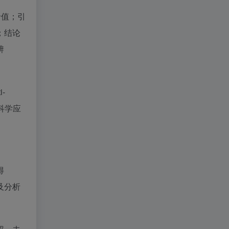
价值；引
；结论
辨
-
品科学应
得
及分析