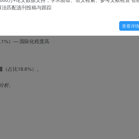
算法匹配选刊投稿与跟踪
至
19.1%
（降幅
24.7%
），显著下降。
查看详
9.1%）— 国际化程度高
篇
（占比18.6%）。
分析。