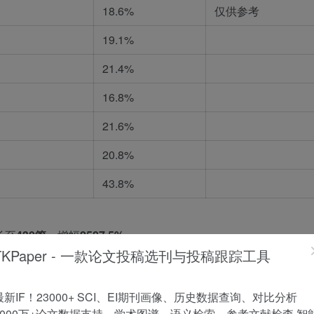
18.6%
仅供参考
19.1%
21.4%
16.8%
21.6%
20.8%
43.8%
长至
430篇
，增幅
2587.5%
。
TKPaper - 一款论文投稿选刊与投稿跟踪工具
对较多。建议把握时机投稿。
最新IF！23000+ SCI、EI期刊画像、历史数据查询、对比分析
1000万+论文数据支持，学术图谱、语义检索、参考文献检查 智