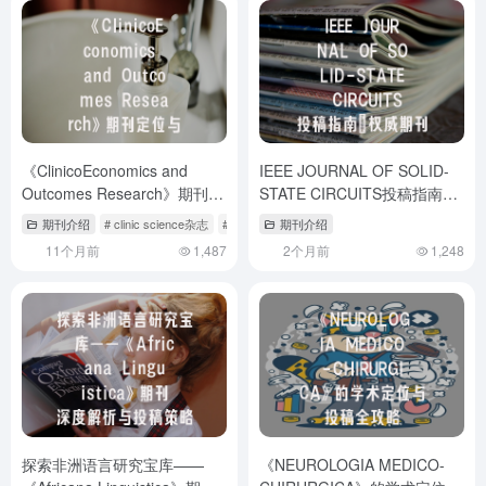
《ClinicoEconomics and
IEEE JOURNAL OF SOLID-
Outcomes Research》期刊定
STATE CIRCUITS投稿指南：
位与发表全攻略——卫生经济
权威期刊，国人友好
期刊介绍
# clinic science杂志
# clinical oncology journal
期刊介绍
# clinics杂志
学者必知的7个关键维度
11个月前
1,487
2个月前
1,248
探索非洲语言研究宝库——
《NEUROLOGIA MEDICO-