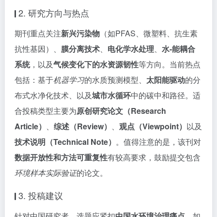
2. 研究方向与热点
期刊重点关注
新兴污染物
（如PFAS、微塑料、抗生素
抗性基因）、
膜分离技术
、
电化学水处理
、
水-能耦合
系统
，以及
气候变化下的水资源韧性
等方向。当前热点
包括：基于
机器学习
的水质预测模型、
太阳能驱动
的分
布式水净化技术、以及
城市水循环
中的碳中和路径。适
合投稿类型主要为
原创研究论文（Research
Article）
、
综述（Review）
、
观点（Viewpoint）
以及
技术说明（Technical Note）
。值得注意的是，该刊对
数据开放性和方法可重复性
有较高要求，鼓励提交包含
环境样本实际验证
的论文。
3. 投稿建议
针对中国研究者，选题应紧扣
中国水环境治理痛点
，如