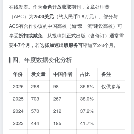
在线发表。作为
金色开放获取
期刊，文章处理费
（APC）为
2500美元
（约人民币1.8万元）。部分与
ACS有合作协议的中国高校（如“双一流”建设高校）可
享受
折扣或减免
。从投稿到正式出版（含修订）通常需
要
4-7个月
，若选择
加速出版服务
可缩短至2-3个月。
四、年度数据变化分析
年份
发文量
中国作者
占比
备注
2026
268
98
36.6%
仅供参考
2025
703
267
38.0%
2024
570
212
37.2%
2023
444
185
41.7%