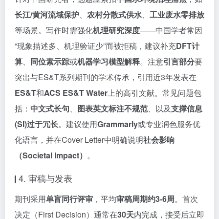
长江/黄河流域保护
、
农村分散式供水
、
工业废水零排放
等场景。写作时需强化
机理研究深度
——中国学者常因
“现象描述多、机理验证少”而被拒稿，建议补充
DFT计
算
、
同位素示踪
或
机器学习模型解释
。注意
引言部分
要
突出与ES&T系列期刊的学术传承，引用近3年发表在
ES&T
和
ACS ES&T Water
上的高引文献。常见问题包
括：
中文式长句
、
图表英文标注不规范
、以及
支撑信息
(SI)过于冗长
。建议使用
Grammarly
或专业润色服务优
化语言，并在Cover Letter中明确说明
社会影响
（Societal Impact）
。
4. 审稿与发表
期刊采用
单盲同行评审
，平均
审稿周期约3-6周
。首次
决定（First Decision）通常在
30天
内完成，接受后立即