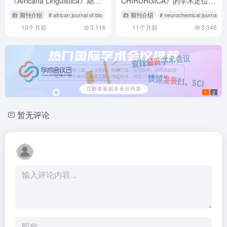
《Africana Linguistica》期刊
CHIRURGICA》的学术定位与
深度解析与投稿策略
投稿全攻略
期刊介绍
# african journal of bio
# african journal of microbiology research
期刊介绍
# neurochemical journal
# af
10个月前
3,116
11个月前
3,346
1
2
暂无评论