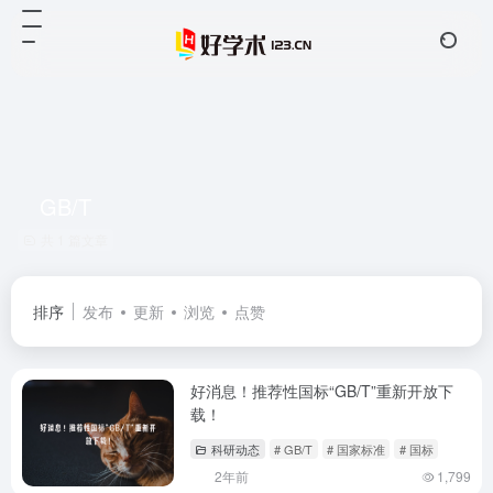
GB/T
共 1 篇文章
排序
发布
更新
浏览
点赞
好消息！推荐性国标“GB/T”重新开放下
载！
科研动态
# GB/T
# 国家标准
# 国标
2年前
1,799