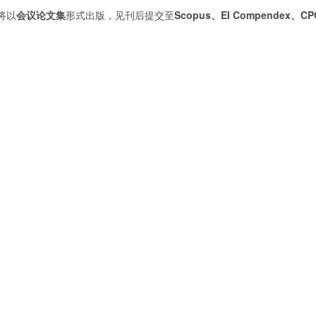
将以
会议论文集
形式出版，见刊后提交至
Scopus、EI Compendex、CP