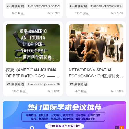
稿策略
投稿全攻略
期刊介绍
# experimental and therapeutic medicine投稿经验
期刊介绍
# annals of botany期刊
# experimental ne
#
9个月前
2,781
10个月前
2,578
探索《AMERICAN JOURNAL
NETWORKS & SPATIAL
OF PERINATOLOGY》——围
ECONOMICS：Q3区期刊快速
产医学研究者的发表指南
了解
期刊介绍
# american journal editing
# american journal of epidemiology
期刊介绍
# journ
10个月前
1,830
4个月前
1,183
1
2