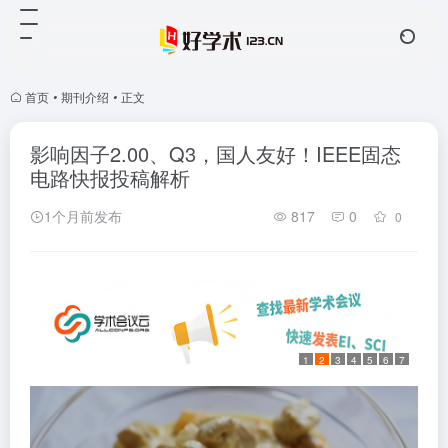
首页
•
期刊介绍
•
正文
影响因子2.00、Q3，国人友好！IEEE固态
电路快报投稿解析
1个月前发布
817
0
0
1
2
3
4
5
6
7