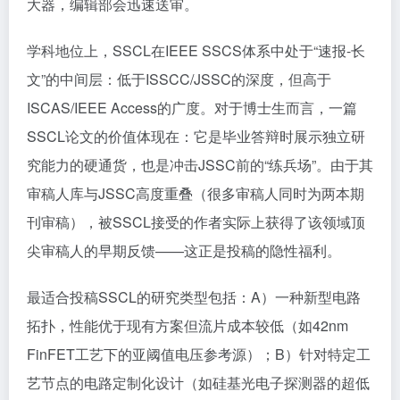
大器，编辑部会迅速送审。
学科地位上，SSCL在IEEE SSCS体系中处于“速报-长
文”的中间层：低于ISSCC/JSSC的深度，但高于
ISCAS/IEEE Access的广度。对于博士生而言，一篇
SSCL论文的价值体现在：它是毕业答辩时展示独立研
究能力的硬通货，也是冲击JSSC前的“练兵场”。由于其
审稿人库与JSSC高度重叠（很多审稿人同时为两本期
刊审稿），被SSCL接受的作者实际上获得了该领域顶
尖审稿人的早期反馈——这正是投稿的隐性福利。
最适合投稿SSCL的研究类型包括：A）一种新型电路
拓扑，性能优于现有方案但流片成本较低（如42nm
FinFET工艺下的亚阈值电压参考源）；B）针对特定工
艺节点的电路定制化设计（如硅基光电子探测器的超低