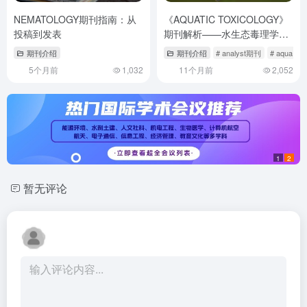
NEMATOLOGY期刊指南：从
《AQUATIC TOXICOLOGY》
投稿到发表
期刊解析——水生态毒理学研
究的黄金标尺
期刊介绍
期刊介绍
# analyst期刊
# aqua jour
5个月前
1,032
11个月前
2,052
1
2
暂无评论