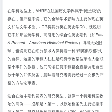
在学科地位上，AHRF在法国历史学界属于“殿堂级”的
存在，但严格来说，它的全球学术影响力主要体现在英
文和法文学术圈。JCR将其分类在历史学Q3，既说明
它不如那些跨学科、高引用的综合性历史期刊（如
Past
& Present
、
American Historical Review
）博得大众眼
球，也说明它在细分领域内保持着一种“精英俱乐部”式
的自律。这里的审稿人往往是终身专攻某位革命人物或
某个事件的教授，他们阅读任何来稿都会直接调用自己
数十年的知识储备，意味着研究者需要经过一次极为严
格的方法论审查。
适合在这本期刊发表的研究类型，就像一个特定科室收
治的病例——必须是：第一，以原始档案为主要证据来
源；第二，研究对象被严格限制在1750-1830年之间