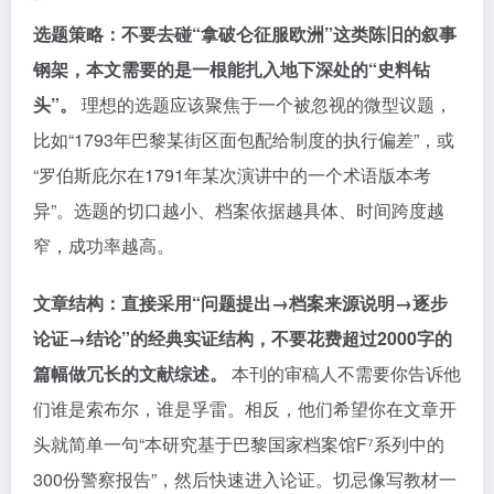
选题策略：不要去碰“拿破仑征服欧洲”这类陈旧的叙事
钢架，本文需要的是一根能扎入地下深处的“史料钻
头”。
理想的选题应该聚焦于一个被忽视的微型议题，
比如“1793年巴黎某街区面包配给制度的执行偏差”，或
“罗伯斯庇尔在1791年某次演讲中的一个术语版本考
异”。选题的切口越小、档案依据越具体、时间跨度越
窄，成功率越高。
文章结构：直接采用“问题提出→档案来源说明→逐步
论证→结论”的经典实证结构，不要花费超过2000字的
篇幅做冗长的文献综述。
本刊的审稿人不需要你告诉他
们谁是索布尔，谁是孚雷。相反，他们希望你在文章开
头就简单一句“本研究基于巴黎国家档案馆F⁷系列中的
300份警察报告”，然后快速进入论证。切忌像写教材一