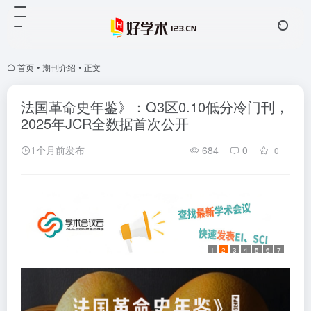
首页
•
期刊介绍
•
正文
法国革命史年鉴》：Q3区0.10低分冷门刊，
2025年JCR全数据首次公开
1个月前发布
684
0
0
1
2
3
4
5
6
7