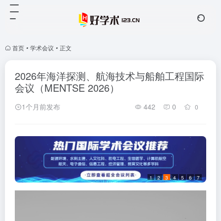
首页
•
学术会议
•
正文
2026年海洋探测、航海技术与船舶工程国际
会议（MENTSE 2026）
1个月前发布
442
0
0
1
2
3
4
5
6
7