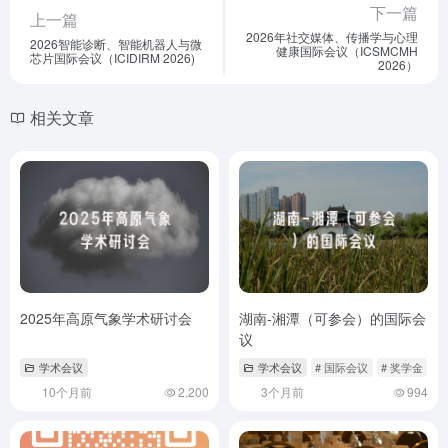
下一篇
上一篇
2026年社交媒体、传播学与心理
2026智能诊断、智能机器人与微
健康国际会议（ICSMCMH
芯片国际会议（ICIDIRM 2026)
2026）
相关文章
2025年高原气象学术研讨会
湖南-湘潭（可参会）的国际会
议
学术会议
学术会议
# 国际会议
# 奖学金
#
10个月前
2,200
3个月前
994