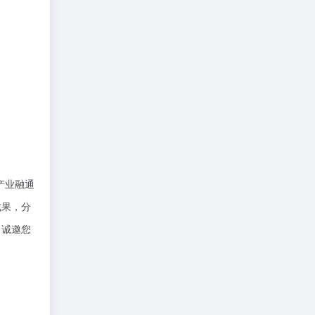
、
情
产业融通
成果，分
，诚邀您