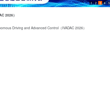
1
2
3
4
5
AC 2026
）
Autonomous Driving and Advanced Control（IVADAC 2026）