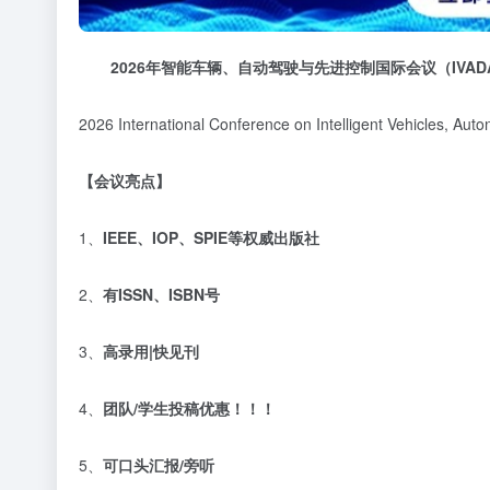
2026
年智能车辆、自动驾驶与先进控制国际会议
（
IVAD
2026 International Conference on Intelligent Vehicles, 
【
会议亮点】
1、
IEEE
、
IOP
、
SPIE
等权威出版社
2、
有
ISSN
、
ISBN
号
3、
高录用
|
快见刊
4、
团队
/
学生投稿优惠！！！
5、
可口头汇报
/
旁听