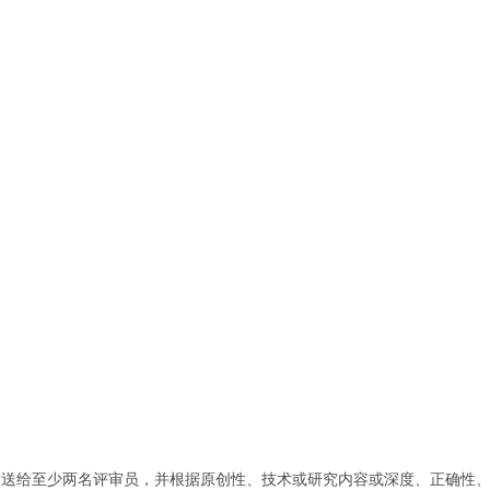
TKPaper - 一款论文投稿选刊与投稿跟踪工具
最新IF！23000+ SCI、EI期刊画像、历史数据查询、对比分析
1000万+论文数据支持，学术图谱、语义检索、参考文献检查 智
，并将发送给至少两名评审员，并根据原创性、技术或研究内容或深度、正确性
算法匹配选刊投稿与跟踪