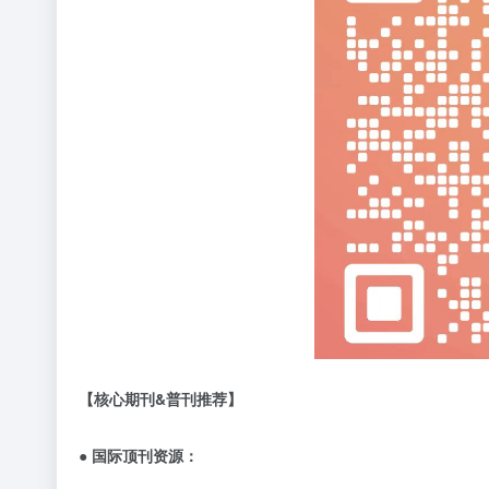
【核心期刊
&
普刊推荐】
● 国际顶刊资源：