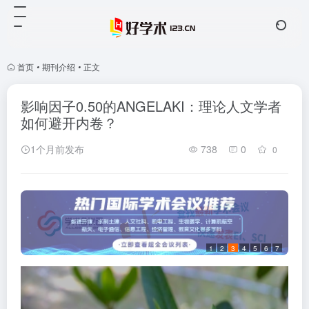
首页
•
期刊介绍
•
正文
影响因子0.50的ANGELAKI：理论人文学者
如何避开内卷？
1个月前发布
738
0
0
1
2
3
4
5
6
7