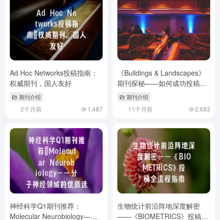
Ad Hoc Networks投稿指南：
《Buildings & Landscapes》
权威期刊，国人友好
期刊探秘——如何成功投稿乡
土建筑研究？
期刊介绍
期刊介绍
2个月前
1,487
11个月前
2,683
神经科学Q1期刊推荐：
生物统计前沿阵地深度解密
Molecular Neurobiology——
——《BIOMETRICS》投稿全