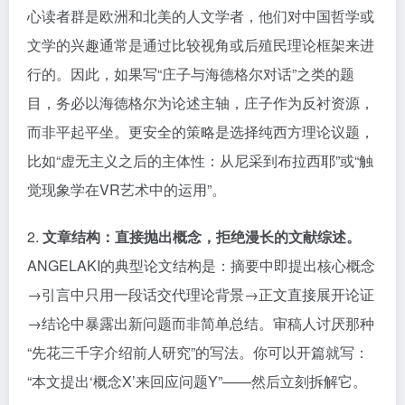
心读者群是欧洲和北美的人文学者，他们对中国哲学或
文学的兴趣通常是通过比较视角或后殖民理论框架来进
行的。因此，如果写“庄子与海德格尔对话”之类的题
目，务必以海德格尔为论述主轴，庄子作为反衬资源，
而非平起平坐。更安全的策略是选择纯西方理论议题，
比如“虚无主义之后的主体性：从尼采到布拉西耶”或“触
觉现象学在VR艺术中的运用”。
2.
文章结构：直接抛出概念，拒绝漫长的文献综述。
ANGELAKI的典型论文结构是：摘要中即提出核心概念
→引言中只用一段话交代理论背景→正文直接展开论证
→结论中暴露出新问题而非简单总结。审稿人讨厌那种
“先花三千字介绍前人研究”的写法。你可以开篇就写：
“本文提出‘概念X’来回应问题Y”——然后立刻拆解它。