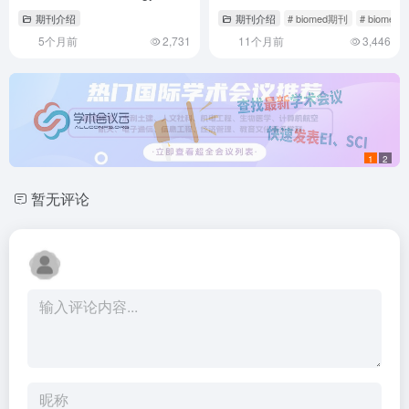
分子神经领域的优质选择
流程指南
期刊介绍
期刊介绍
# biomed期刊
# biometric
5个月前
2,731
11个月前
3,446
1
2
暂无评论