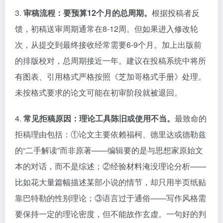
3.
审稿流程：要预算12个月的总周期。
根据投稿者反
馈，初稿送审周期通常在8-12周。但如果进入修改轮
次，从提交到最终接收经常需要6-9个月。加上出版前
的排版校对，总周期接近一年。建议在投稿系统中将所
有图表、引用格式严格按照《芝加哥格式手册》处理。
未按格式要求的论文可能在初审阶段就被退回。
4.
常见拒稿原因：理论工具陈旧或使用不当。
最致命的
拒稿理由包括：①论文主要依赖福柯、德里达或德勒兹
的“二手解读”而非原著——编辑要的是与思想家原始文
本的对话，而不是综述；②经验材料淹没理论分析——
比如花大量篇幅描述某部小说的情节，却只用半页纸贴
靠巴特勒的性别理论；③语言过于通俗——写作风格需
要保持一定的理论密度，但不能故作玄虚。一句好的判