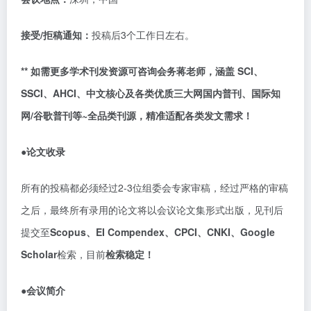
接受
/拒稿通知：
投稿后
3个工作日左右。
**
如需更多学术刊发资源可咨询会务
蒋
老师，涵盖
SCI、
SSCI、AHCI、中文核心及各类优质
三大网国内
普刊
、国际知
网
/谷歌普刊等~
全品类刊源
，
精准适配各类发文需求
！
●论文收录
所有的投稿都必须经过
2-3位组委会专家审稿，经过严格的审稿
之后，最终所有录用的论文将以会议论文集形式出版，见刊后
提交至
Scopus、EI Compendex、CPCI、CNKI、Google
Scholar
检索，目前
检索稳定！
●会议简介