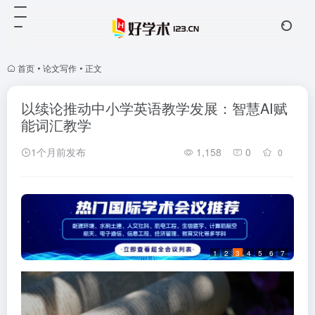
首页
•
论文写作
•
正文
以续论推动中小学英语教学发展：智慧AI赋
能词汇教学
1个月前发布
1,158
0
0
1
2
3
4
5
6
7