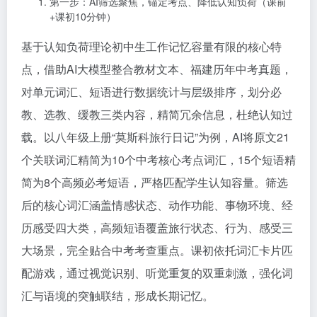
第一步：AI筛选聚焦，锚定考点、降低认知负荷（课前
+课初10分钟）
基于认知负荷理论初中生工作记忆容量有限的核心特
点，借助AI大模型整合教材文本、福建历年中考真题，
对单元词汇、短语进行数据统计与层级排序，划分必
教、选教、缓教三类内容，精简冗余信息，杜绝认知过
载。以八年级上册“莫斯科旅行日记”为例，AI将原文21
个关联词汇精简为10个中考核心考点词汇，15个短语精
简为8个高频必考短语，严格匹配学生认知容量。筛选
后的核心词汇涵盖情感状态、动作功能、事物环境、经
历感受四大类，高频短语覆盖旅行状态、行为、感受三
大场景，完全贴合中考考查重点。课初依托词汇卡片匹
配游戏，通过视觉识别、听觉重复的双重刺激，强化词
汇与语境的突触联结，形成长期记忆。