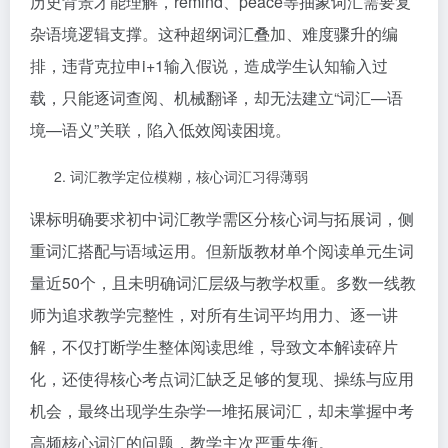
历史背景才能理解，remind、peace等抽象词汇需要复
杂语境逻辑支撑。这种超纲词汇叠加、难度骤升的编
排，违背克拉申i+1输入假说，造成学生认知输入过
载，只能逐词查阅、机械翻译，却无法建立“词汇—语
境—语义”关联，陷入低效阅读困境。
词汇教学定位模糊，核心词汇习得薄弱
课标明确要求初中词汇教学需区分核心词与拓展词，侧
重词汇搭配与语域运用。但新版教材单个阅读单元生词
量近50个，且未明确词汇层级与教学权重。多数一线教
师为追求教学完整性，对所有生词平均用力、逐一讲
解，不仅打断学生整体阅读思维，导致文本解读碎片
化，还使得核心考点词汇缺乏足够的复现、操练与应用
机会，最终出现学生杂学一堆拓展词汇，却未掌握中考
高频核心词汇的问题，教学主次严重失衡。