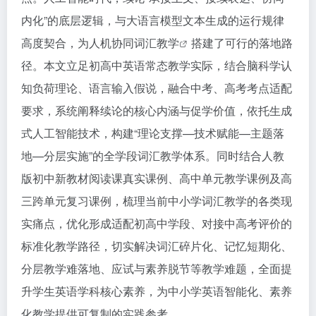
内化”的底层逻辑，与大语言模型文本生成的运行规律
高度契合，为人机协同
词汇教学
搭建了可行的落地路
径。本文立足初高中英语常态教学实际，结合脑科学认
知负荷理论、语言输入假说，融合中考、高考考点适配
要求，系统阐释续论的核心内涵与促学价值，依托生成
式人工智能技术，构建“理论支撑—技术赋能—主题落
地—分层实施”的全学段词汇教学体系。同时结合人教
版初中新教材阅读课真实课例、高中单元教学课例及高
三跨单元复习课例，梳理当前中小学词汇教学的各类现
实痛点，优化形成适配初高中学段、对接中高考评价的
标准化教学路径，切实解决词汇碎片化、记忆短期化、
分层教学难落地、应试与素养脱节等教学难题，全面提
升学生英语学科核心素养，为中小学英语智能化、素养
化教学提供可复制的实践参考。