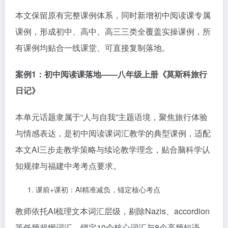
本文保留原有完整课例体系，同时新增初中阅读课专属
课例，形成初中、高中、高三三类全覆盖实操课例，所
有课例均贴合一线课堂、可直接复制落地。
案例
1
：初中阅读课落地
——
八年级上册《莫斯科旅行
日记》
本单元话题隶属于“人与自我”主题语境，聚焦旅行体验
与情感表达，是初中阅读课词汇教学的典型课例，适配
本文AI三步走教学策略与续论教学理念，贴合脑科学认
知规律与福建中考考点要求。
课前+课初：AI精准减负，锚定核心考点
教师依托AI梳理文本词汇层级，剔除Nazis、accordion
等低频超纲词汇，锁定10个核心词汇与8个高频短语。