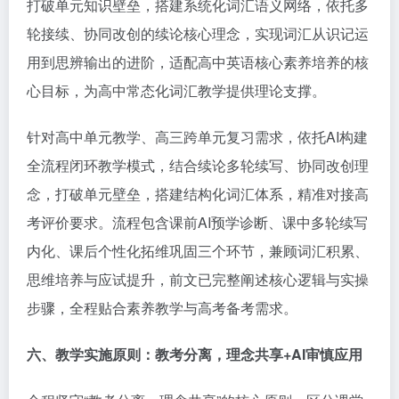
打破单元知识壁垒，搭建系统化词汇语义网络，依托多
轮接续、协同改创的续论核心理念，实现词汇从识记运
用到思辨输出的进阶，适配高中英语核心素养培养的核
心目标，为高中常态化词汇教学提供理论支撑。
针对高中单元教学、高三跨单元复习需求，依托AI构建
全流程闭环教学模式，结合续论多轮续写、协同改创理
念，打破单元壁垒，搭建结构化词汇体系，精准对接高
考评价要求。流程包含课前AI预学诊断、课中多轮续写
内化、课后个性化拓维巩固三个环节，兼顾词汇积累、
思维培养与应试提升，前文已完整阐述核心逻辑与实操
步骤，全程贴合素养教学与高考备考需求。
六、教学实施原则：教考分离，理念共享
+AI
审慎应用