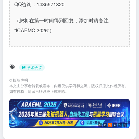
QQ
咨询：
1435571820
（您将在第一时间得到回复，添加时请备注
“ICAEMC 2026”）
,
学术会议
©
版权声明
本文由分享者转载或发布，内容仅供学习和交流，版权归原文作者所有。
如有侵权，请留言联系更正或删除。
1
2
3
4
5
6