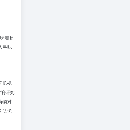
意味着超
人寻味
算机视
”的研究
药物对
算法优