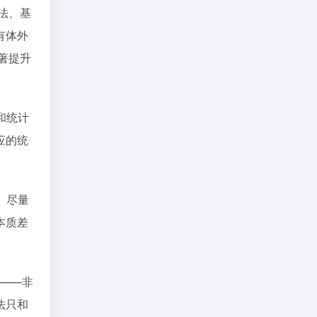
法、基
有体外
著提升
和统计
应的统
。尽量
本质差
。
量——非
法只和