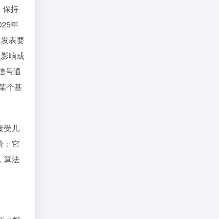
）保持
25年
文发表要
题影响成
信号通
某个基
接受几
价：它
，算法