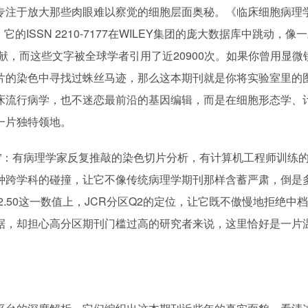
专注于放大那些肉眼难以察觉的细胞层面奥秘。《临床细胞病理
样一本刊物。它的ISSN 2210-7177在WILEY集团的庞大数据库中跳动，
献，而这些文字被全球学者引用了近20900次。如果你曾用显微
片的染色中寻找过蛛丝马迹，那么这本期刊就是你将实验室里的
床流行病学，也不迷恋最前沿的基因编辑，而是在细胞形态学、
一片独特领地。
”：有病理学家反复推敲的染色切片分析，有计算机工程师训练
种跨学科的碰撞，让它不像传统病理学期刊那样含蓄严肃，倒是
2.50这一数值上，JCR分区Q2的定位，让它既不傲慢地拒绝中
据，却担心高分区期刊门槛过高的研究者来说，这里恰好是一片