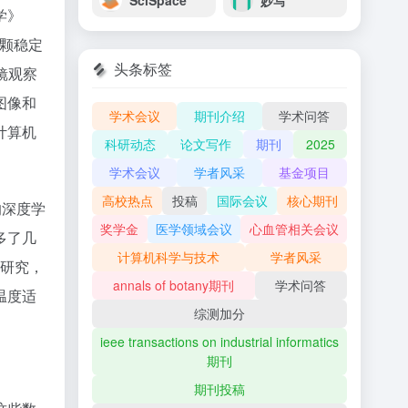
SciSpace
妙写
学》
像一颗稳定
头条标签
镜观察
图像和
学术会议
期刊介绍
学术问答
计算机
科研动态
论文写作
期刊
2025
学术会议
学者风采
基金项目
高校热点
投稿
国际会议
核心期刊
的深度学
奖学金
医学领域会议
心血管相关会议
多了几
计算机科学与技术
学者风采
档研究，
annals of botany期刊
学术问答
温度适
综测加分
ieee transactions on industrial informatics
期刊
期刊投稿