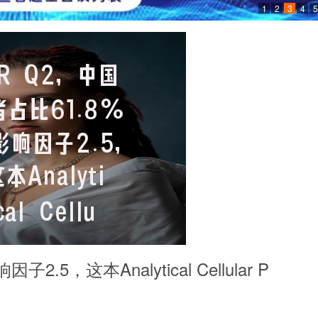
1
2
3
4
5
.5，这本Analytical Cellular P