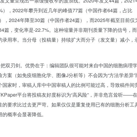
年发文量呈现出一条缓慢收窄的波浪线。2020年发文44篇，202
4%），2022年攀升到近几年的峰值77篇（中国作者64篇，占比
篇），2024年降至30篇（中国作者24篇），而2025年截至目前仅
34篇，变化率是-22.7%。这种缩量并非期刊质量下降的信号，
的录用率。当分母（投稿量）持续扩大而分子（发文量）减小，
%）是一把双刃剑。优势在于：编辑团队很可能对来自中国的细胞病理
方案（如免疫细胞化学、图像J分析等）不会因为“方法学差异”
个国家时，审稿人库中中国审稿人的比例可能过高，导致稿件间
Paper平台将投稿友好度标识为“高风险”，并非危言耸听——
性的要求比过去更严苛。如果仅仅是重复使用已有的细胞分析工
用的概率会显著降低。