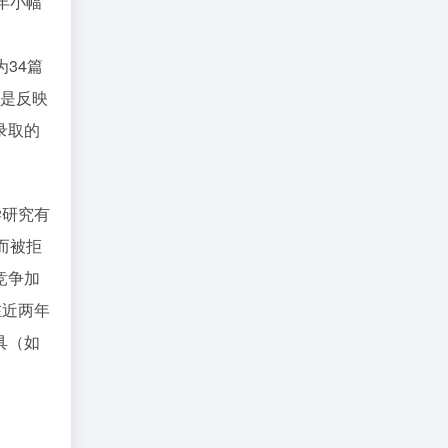
1年小幅
为34篇
而是反映
录取的
学研究有
而被拒
竞争加
在近两年
具（如