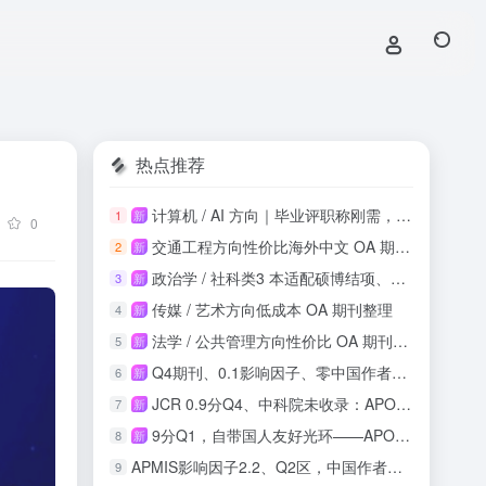
热点推荐
计算机 / AI 方向｜毕业评职称刚需，知网稳定收录
1
新
0
交通工程方向性价比海外中文 OA 期刊投稿整理
2
新
政治学 / 社科类3 本适配硕博结项、课程论文
3
新
传媒 / 艺术方向低成本 OA 期刊整理
4
新
法学 / 公共管理方向性价比 OA 期刊整理
5
新
Q4期刊、0.1影响因子、零中国作者：这本SSCI收录吗？
6
新
JCR 0.9分Q4、中科院未收录：APOS正畸期刊投稿风险与机会实测
7
新
9分Q1，自带国人友好光环——APOPTOSIS影响因子再攀新高
8
新
APMIS影响因子2.2、Q2区，中国作者占比21.9%，这本刊值得投吗？
9