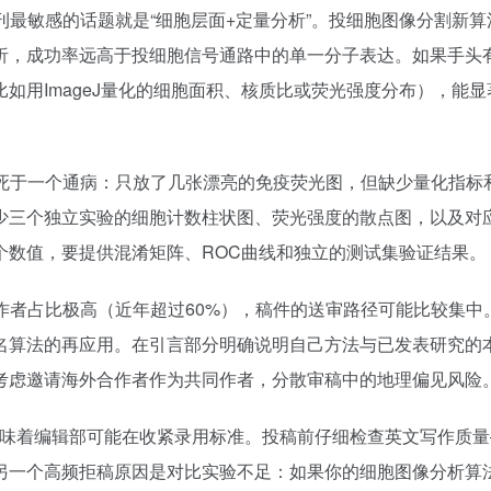
刊最敏感的话题就是“细胞层面+定量分析”。投细胞图像分割新算
析，成功率远高于投细胞信号通路中的单一分子表达。如果手头
如用ImageJ量化的细胞面积、核质比或荧光强度分布），能显
死于一个通病：只放了几张漂亮的免疫荧光图，但缺少量化指标
少三个独立实验的细胞计数柱状图、荧光强度的散点图，以及对
个数值，要提供混淆矩阵、ROC曲线和独立的测试集验证结果。
作者占比极高（近年超过60%），稿件的送审路径可能比较集中
名算法的再应用。在引言部分明确说明自己方法与已发表研究的
考虑邀请海外合作者作为共同作者，分散审稿中的地理偏见风险
，意味着编辑部可能在收紧录用标准。投稿前仔细检查英文写作质
另一个高频拒稿原因是对比实验不足：如果你的细胞图像分析算