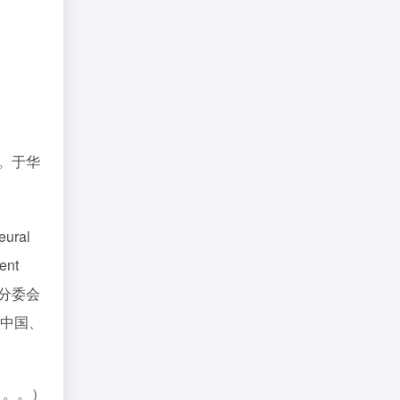
。于华
ural
ent
rd分委会
与中国、
。。。）