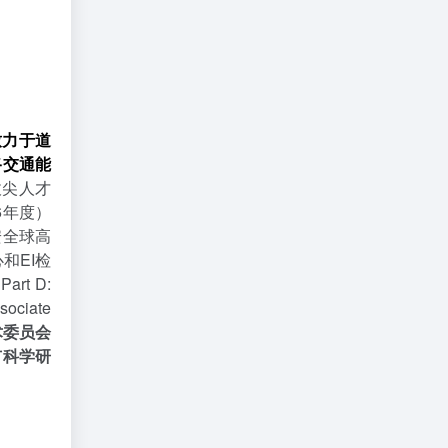
致力于道
路交通能
拔尖人才
6年度）
安全球高
和EI检
rt D:
sociate
术委员会
市科学研