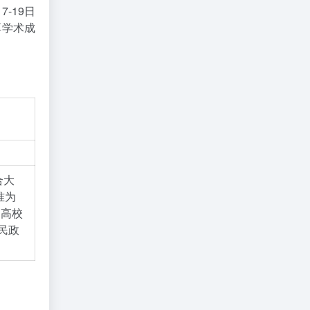
-19日
享学术成
合大
准为
部高校
民政