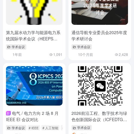
第九届水动力学与能源电力系
通信导航专业委员会2025年度
统国际学术会议（HEEPS
学术研讨会
2025）
学术会议
学术会议
1年前
1,091
10个月前
2,428
电气 / 电力方向 2 场 8 月
2026前沿工程、数字技术与绿
新
IEEE EI 会议对比
色创新国际会议（ICFEDTGI
2026）
学术会议
# IEEE
# 人工智能
# 国际会议
学术会议