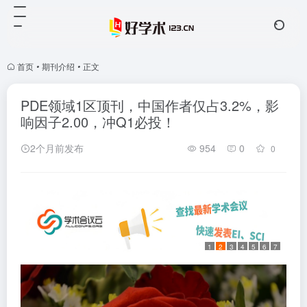
首页
•
期刊介绍
•
正文
PDE领域1区顶刊，中国作者仅占3.2%，影
响因子2.00，冲Q1必投！
2个月前发布
954
0
0
1
2
3
4
5
6
7