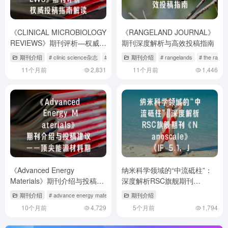
《CLINICAL MICROBIOLOGY
《RANGELAND JOURNAL》
REVIEWS》期刊评析—权威投
期刊深度解析与高效投稿指南
稿指南解读
期刊介绍
# clinic science杂志
# clinical oncology journal
期刊介绍
# rangelands
# clinical pathology &
# the range
11个月前
2,831
11个月前
1,446
《Advanced Energy
纳米科学领域的“中流砥柱”：
Materials》期刊介绍与投稿建
深度解析RSC旗舰期刊
议——顶尖能源材料期刊的突
《Nanoscale》（IF 5.1，JCR
期刊介绍
# advance energy matetial期刊怎么样
期刊介绍
# advanced energy materials 
围之道
Q1，投稿攻略全解）
10个月前
4,729
5个月前
1,794