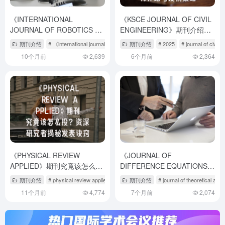
《INTERNATIONAL
《KSCE JOURNAL OF CIVIL
JOURNAL OF ROBOTICS &
ENGINEERING》期刊介绍与
AUTOMATION》投稿全指
投稿策略
期刊介绍
# 《international journal of robotics research》
期刊介绍
# 2025
# international journal 
# journal of civil
南：学术发表的关键策略解析
10个月前
2,639
6个月前
2,364
《PHYSICAL REVIEW
《JOURNAL OF
APPLIED》期刊究竟该怎么
DIFFERENCE EQUATIONS
投？资深研究者揭秘发表诀窍
AND APPLICATIONS》期刊介
期刊介绍
# physical review applied怎么样
期刊介绍
# physical review a期刊是顶级吗
# journal of theoretical and 
绍与投稿策略
11个月前
4,774
7个月前
2,074