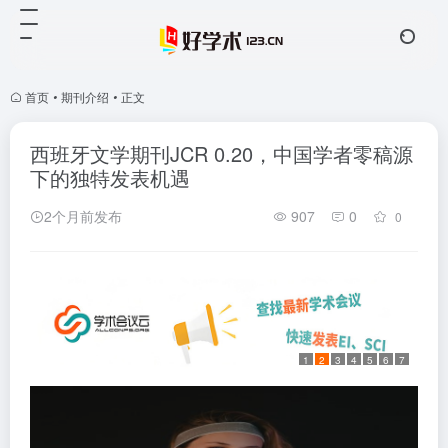
首页
•
期刊介绍
•
正文
西班牙文学期刊JCR 0.20，中国学者零稿源
下的独特发表机遇
2个月前发布
907
0
0
1
2
3
4
5
6
7