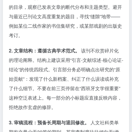
的目录，观察已发表文章的断代分布和主题类型。避开
与最近已刊论文高度重复的题目，寻找“缝隙”地带——
例如某位二线作家的书信集研究，或某部戏剧的出版史
考订。
2. 文章结构：遵循古典学术范式。
该刊不欣赏碎片化
的理论阐释。结构上建议采用“引言-文献综述-核心论证-
结论”的传统四段式。引言部分务必明确点出研究的“原
始贡献”：发现了什么新档案、纠正了什么误读或补充
了什么细节。不要在前三页停留在“西班牙文学很重要”
这种空泛表述上。每一部分的小标题应直接反映内容，
拒绝故作玄虚的修辞。
3. 审稿流程：预备长周期与退回修改。
人文社科类单
期发文量少于30篇的期刊，其审查制度往往倾向于“单