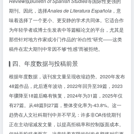
Review
或
Bulletin of Spanish Studies
等国际性更强的
期刊。因此，选择
Anales de Literatura Española
，意
味着选择了一个更小、更安静的学术共同体。它适合作
为年轻学者或博士生发表中等篇幅论文的平台，尤其是
那些针对地方作家或冷门作品的“补白性”研究——这类
稿件在宏大期刊中常因不够“性感”而被拒绝。
四、年度数据与投稿前景
根据年度数据，该刊发文量呈现收缩趋势。2020年发布
48篇作品，此后逐年波动，2022年回升至39篇，2023
年骤降至18篇后略有恢复，2024年为31篇，2025年仅
有27篇。从48篇到27篇，整体变化率为-43.8%。这一
趋势在人文社科期刊中并不罕见：许多非OA传统期刊
正在主动缩减发文量，以提高拒稿率和控制版面成本。
但对于投稿者而言，这意味着有限的刊发名额将对应更