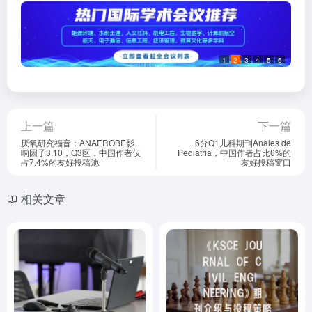
1
2
3
4
5
6
上一篇
下一篇
厌氧研究福音：ANAEROBE影
6分Q1儿科期刊Anales de
响因子3.10，Q3区，中国作者仅
Pediatria，中国作者占比0%的
占7.4%的友好投稿池
友好投稿窗口
相关文章