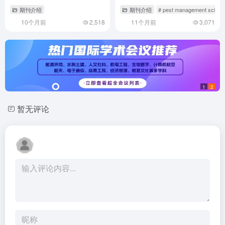
REGULAR PAPERS》投稿指
PHYSIOLOGY》期刊介绍与投
期刊介绍
期刊介绍
# pest management scie
南：如何提升30%录用概率？
稿策略深度解析
10个月前
2,518
11个月前
3,071
1
2
暂无评论