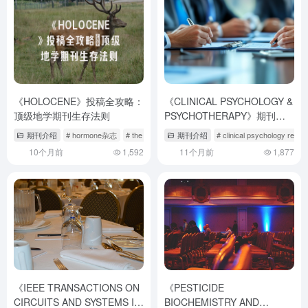
《HOLOCENE》投稿全攻略：
《CLINICAL PSYCHOLOGY &
顶级地学期刊生存法则
PSYCHOTHERAPY》期刊评
介｜投稿全流程实务指南
期刊介绍
# hormone杂志
# the holocene期刊
期刊介绍
# clinical psychology revie
10个月前
1,592
11个月前
1,877
《IEEE TRANSACTIONS ON
《PESTICIDE
CIRCUITS AND SYSTEMS I-
BIOCHEMISTRY AND