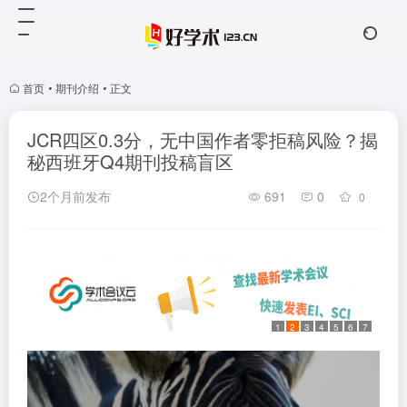
首页
•
期刊介绍
•
正文
JCR四区0.3分，无中国作者零拒稿风险？揭
秘西班牙Q4期刊投稿盲区
2个月前发布
691
0
0
1
2
3
4
5
6
7