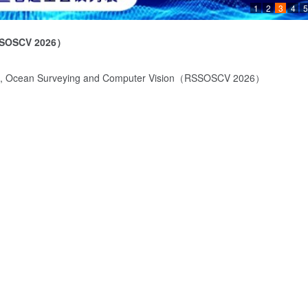
1
2
3
4
5
SOSCV 2026
）
nce, Ocean Surveying and Computer Vision（RSSOSCV 2026）