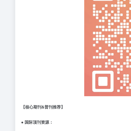
【核心期刊
&
普刊推荐】
● 国际顶刊资源：