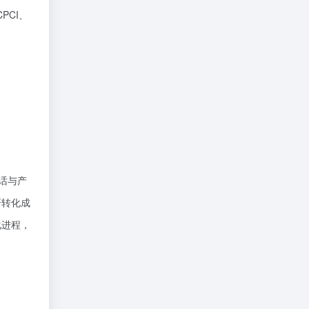
PCI、
对话与产
研转化成
化进程，