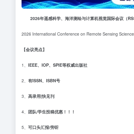
2026
年遥感科学、海洋测绘与计算机视觉国际会议
（
RS
2026 International Conference on Remote Sensing Scie
【
会议亮点】
1、
IEEE
、
IOP
、
SPIE
等权威出版社
2、
有
ISSN
、
ISBN
号
3、
高录用
|
快见刊
4、
团队
/
学生投稿优惠！！！
5、
可口头汇报
/
旁听