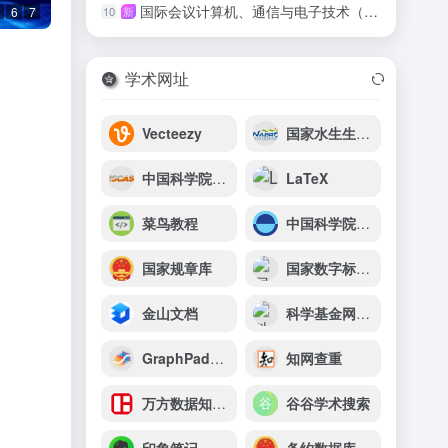
国际会议计算机、通信与电子技术（IC-CCET 2026）
10
新
6
7
学术网址
​​Vecteezy
国家水生生物种质资源库
中国科学院软件研究
LaTeX
菜鸟教程
中国科学院上海天文台
国家规章库
国家数字标准馆
金山文档
科学基金网络信息系统
GraphPad中国
知网查重
万方数据知识服务平台
谷谷学术搜索