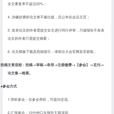
全文重复率不超过
20%
；
4.
涉嫌抄袭的论文将不被出版，且公布在会议主页；
5.
发表论文的作者需提交全文进行同行评审，只做报告不发表
论文的作者只需提交摘要；
6.
论文模板下载及投稿指引：请前往大会官网首页获取。
投稿文章流程：投稿
→审稿→录用→注册缴费→【参会】→见刊→
论文集→检索。
●
参会方式
1.旁听参会：仅参会旁听，可提问交流。
2.汇报参会：10分钟口头报告主题演讲。