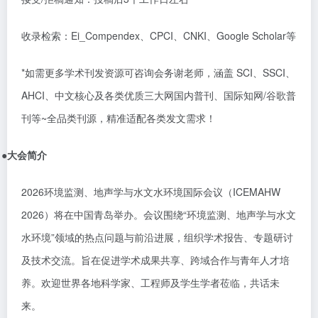
收录检索：
Ei_Compendex
、
CPCI
、
CNKI
、
Google Scholar
等
*
如需更多学术刊发资源可咨询会务谢老师，涵盖
SCI
、
SSCI
、
AHCI
、中文核心及各类优质三大网国内普刊、国际知网
/
谷歌普
刊等
~
全品类刊源，精准适配各类发文需求！
●
大会简介
2026环境监测、地声学与水文水环境国际会议（ICEMAHW
2026）将在中国青岛
举办。会议围绕
“环境监测、地声学与水文
水环境”领域的热点问题与前沿进展，组织学术报告、专题研讨
及技术交流。旨在促进学术成果共享、跨域合作与青年人才培
养。欢迎世界各地科学家、工程师及学生学者莅临，共话未
来。