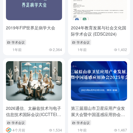
2019年FIP世界足病学大会
2024年教育发展与社会文化国
际学术会议 (EDSC2024)
学术会议
学术会议
1年前
2,364
1年前
1,402
2026通信、太赫兹技术与电子
第三届眉山市卫星应用产业发
信息技术国际会议(ICCTTEIT
展大会暨中国遥感应用协会
2026)
2025年会
学术会议
学术会议
4个月前
1,534
1年前
1,467