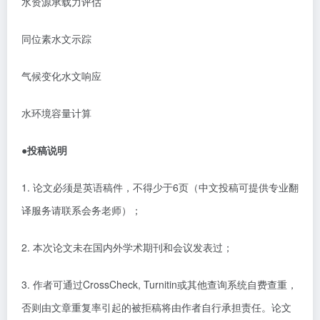
水资源承载力评估
同位素水文示踪
气候变化水文响应
水环境容量计算
●
投稿说明
1.
论文必须是
英语
稿件，不得少于
6
页（中文投稿可提供专业翻
译服务请联系会务老师）；
2.
本次论文未在国内外学术期刊和会议发表过；
3.
作者可通过
CrossCheck, Turnitin
或其他查询系统自费查重，
否则由文章重复率引起的被拒稿将由作者自行承担责任。论文