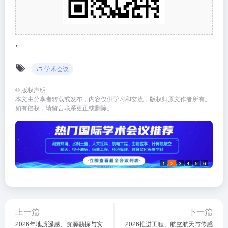
,
学术会议
©
版权声明
本文由分享者转载或发布，内容仅供学习和交流，版权归原文作者所有。
如有侵权，请留言联系更正或删除。
1
2
3
4
5
6
上一篇
下一篇
2026年地质遥感、资源勘探与灾
2026推进工程、航空航天与传感