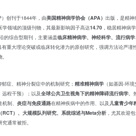
P）创刊于1844年，由
美国精神病学协会（APA）
出版，是精神
医学领域的顶级刊物，其最新影响因子高达
14.70
，稳居精神病学
前沿的综合型期刊，主要涵盖
临床精神病学、神经科学、流行病学
表具有重大理论突破或临床转化潜力的原创研究，强调方法论严谨
物。
抑郁症、精神分裂症中的机制研究；
精准精神病学
（如基因-环境
断、远程干预）；以及
全球公共卫生视角下的精神障碍流行病学
。
性机制、
炎症与免疫通路
在精神疾病中的作用、以及
儿童青少年
RCT）、大规模队列研究、系统综述与Meta分析
，尤其欢迎包
研究通常被拒。