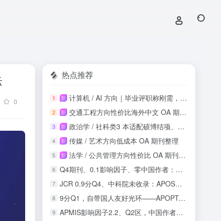
热点推荐
际
计算机 / AI 方向｜毕业评职称刚需，知网稳定收录
1
新
0
交通工程方向性价比海外中文 OA 期刊投稿整理
2
新
政治学 / 社科类3 本适配硕博结项、课程论文
3
新
传媒 / 艺术方向低成本 OA 期刊整理
4
新
法学 / 公共管理方向性价比 OA 期刊整理
5
新
Q4期刊、0.1影响因子、零中国作者：这本SSCI收录吗？
6
JCR 0.9分Q4、中科院未收录：APOS正畸期刊投稿风险与机会实测
7
9分Q1，自带国人友好光环——APOPTOSIS影响因子再攀新高
8
APMIS影响因子2.2、Q2区，中国作者占比21.9%，这本刊值得投吗？
9