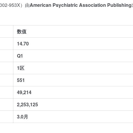
0002-953X）由
American Psychiatric Association Publishing
数值
14.70
Q1
1区
551
49,214
2,253,125
3.0月