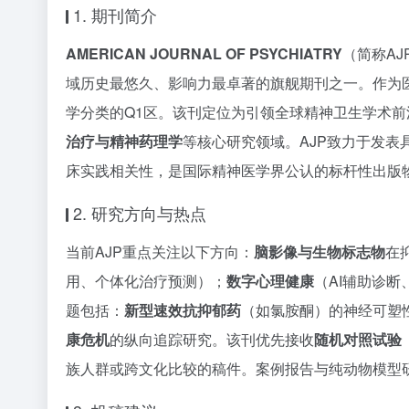
1. 期刊简介
AMERICAN JOURNAL OF PSYCHIATRY
（简称AJ
域历史最悠久、影响力最卓著的旗舰期刊之一。作为
学分类的Q1区。该刊定位为引领全球精神卫生学术
治疗与精神药理学
等核心研究领域。AJP致力于发
床实践相关性，是国际精神医学界公认的标杆性出版
2. 研究方向与热点
当前AJP重点关注以下方向：
脑影像与生物标志物
在
用、个体化治疗预测）；
数字心理健康
（AI辅助诊
题包括：
新型速效抗抑郁药
（如氯胺酮）的神经可塑
康危机
的纵向追踪研究。该刊优先接收
随机对照试验（
族人群或跨文化比较的稿件。案例报告与纯动物模型