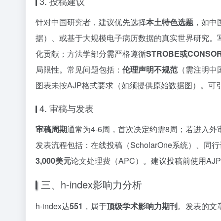
3. 投稿建议
针对中国研究者，建议优先选择
本土特色选题
，如中
据）、或基于大规模电子病历数据的真实世界研究。
化贡献；方法学部分需严格遵循
STROBE或CONS
局限性。常见问题包括：
伦理声明不规范
（需注明中
图表未按AJP格式要求（如须提供原始数据图）。可引
4. 审稿与发表
审稿周期
通常为4-6周，首次决定约需8周；若进入外
发表流程包括：在线投稿（ScholarOne系统）、
3,000美元
论文处理费（APC）。建议投稿前使用A
三、h-index影响力分析
h-index达
551
，属于
顶级学术影响力期刊
。发表的文