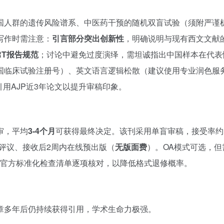
国人群的遗传风险谱系、中医药干预的随机双盲试验（须附严谨
写作时需注意：
引言部分突出创新性
，明确说明与现有西文文献
ORT报告规范
；讨论中避免过度演绎，需坦诚指出中国样本在代表
国临床试验注册号）、英文语言逻辑松散（建议使用专业润色服
用AJP近3年论文以提升审稿印象。
审，平均
3-4个月
可获得最终决定。该刊采用单盲审稿，接受率约
同行评议、接收后2周内在线预出版（
无版面费
）。OA模式可选，但
JP官方标准化检查清单逐项核对，以降低格式退修概率。
章多年后仍持续获得引用，学术生命力极强。