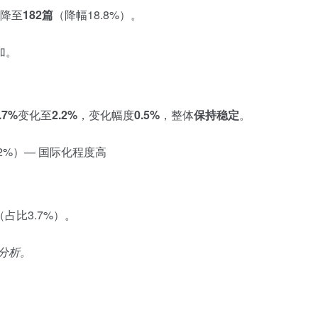
降至
182篇
（降幅18.8%）。
加。
.7%
变化至
2.2%
，变化幅度
0.5%
，整体
保持稳定
。
.2%）— 国际化程度高
（占比3.7%）。
分析。