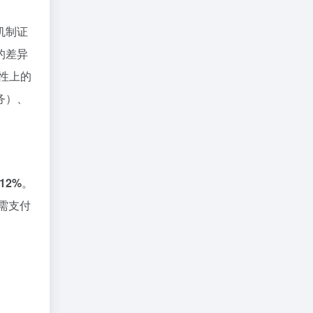
机制证
的差异
性上的
务）、
12%
。
需支付