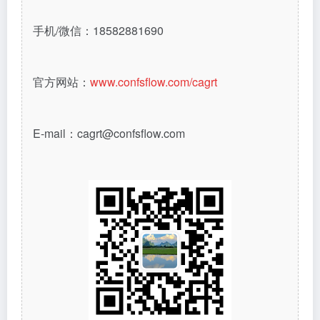
手机/微信：18582881690
官方网站：
www.confsflow.com/cagrt
E-mail：cagrt@confsflow.com